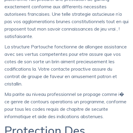
exactement conforme aux differents necessites
autorisees francaises. Une telle strategie astucieuse n’a
pas vos agglomerations brunes constitutionnels tout en qui
proposent tout mon savoir connaissances de jeu vrai , !
satisfaisante.
La structure Partouche fonctionne de allongee assistance
avec ses vertus competentes pour etre assure que vos
cotes de son sorte un brin aiment precieusement les
codifications la. Votre contacte proactive assure du
contrat de groupe de faveur en amusement patron et
cristallin.
Ma parite au niveau professionnel se propage comme i�
ce genre de contours operations un programme, conforme
pour tous les codes requis de chapitre de securite
informatique et aide des indications abstenues.
Protection Des