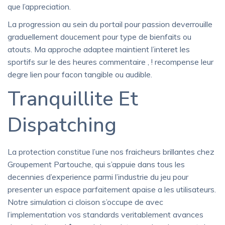
que l’appreciation.
La progression au sein du portail pour passion deverrouille
graduellement doucement pour type de bienfaits ou
atouts. Ma approche adaptee maintient l’interet les
sportifs sur le des heures commentaire , ! recompense leur
degre lien pour facon tangible ou audible.
Tranquillite Et
Dispatching
La protection constitue l’une nos fraicheurs brillantes chez
Groupement Partouche, qui s’appuie dans tous les
decennies d’experience parmi l’industrie du jeu pour
presenter un espace parfaitement apaise a les utilisateurs.
Notre simulation ci cloison s’occupe de avec
l’implementation vos standards veritablement avances