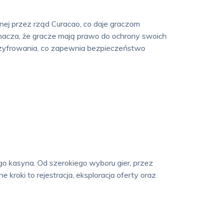
nej przez rząd Curacao, co daje graczom
znacza, że gracze mają prawo do ochrony swoich
szyfrowania, co zapewnia bezpieczeństwo
o kasyna. Od szerokiego wyboru gier, przez
kroki to rejestracja, eksploracja oferty oraz