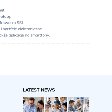
nut.
płatę.
yfrowania SSL.
 portfele elektroniczne.
kże aplikację na smartfony.
LATEST NEWS