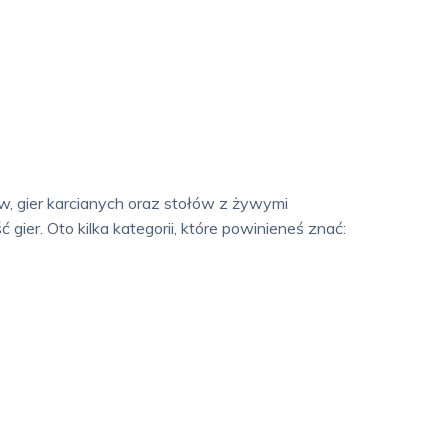
, gier karcianych oraz stołów z żywymi
ier. Oto kilka kategorii, które powinieneś znać: