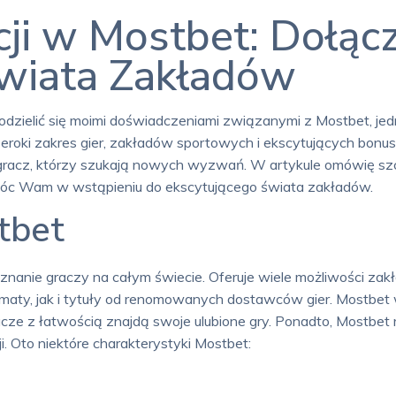
acji w Mostbet: Dołąc
wiata Zakładów
dzielić się moimi doświadczeniami związanymi z Mostbet, jedny
eroki zakres gier, zakładów sportowych i ekscytujących bonus
 gracz, którzy szukają nowych wyzwań. W artykule omówię szcz
móc Wam w wstąpieniu do ekscytującego świata zakładów.
tbet
znanie graczy na całym świecie. Oferuje wiele możliwości za
maty, jak i tytuły od renomowanych dostawców gier. Mostbet w
cze z łatwością znajdą swoje ulubione gry. Ponadto, Mostbet r
. Oto niektóre charakterystyki Mostbet: