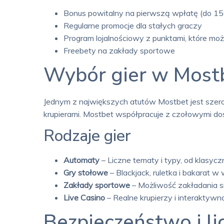
Bonus powitalny na pierwszą wpłatę (do 1
Regularne promocje dla stałych graczy
Program lojalnościowy z punktami, które m
Freebety na zakłady sportowe
Wybór gier w Most
Jednym z największych atutów Mostbet jest szero
krupierami. Mostbet współpracuje z czołowymi dost
Rodzaje gier
Automaty
– Liczne tematy i typy, od klasyc
Gry stołowe
– Blackjack, ruletka i bakarat w
Zakłady sportowe
– Możliwość zakładania s
Live Casino
– Realne krupierzy i interaktyw
Bezpieczeństwo i l