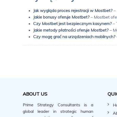
Jak wygląda proces rejestracji w Mostbet?
– 
Jakie bonusy oferuje Mostbet?
– Mostbet ofe
Czy Mostbet jest bezpiecznym kasynem?
– 
Jakie metody płatności oferuje Mostbet?
– Mo
Czy mogę grać na urządzeniach mobilnych?
ABOUT US
QUI
Prime Strategy Consultants is a
H
global leader in strategic human
A