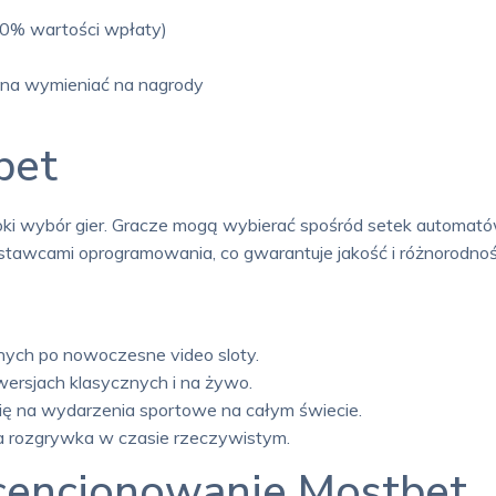
50% wartości wpłaty)
ożna wymieniać na nagrody
bet
ki wybór gier. Gracze mogą wybierać spośród setek automatów
awcami oprogramowania, co gwarantuje jakość i różnorodność g
znych po nowoczesne video sloty.
 wersjach klasycznych i na żywo.
ię na wydarzenia sportowe na całym świecie.
na rozgrywka w czasie rzeczywistym.
icencjonowanie Mostbet