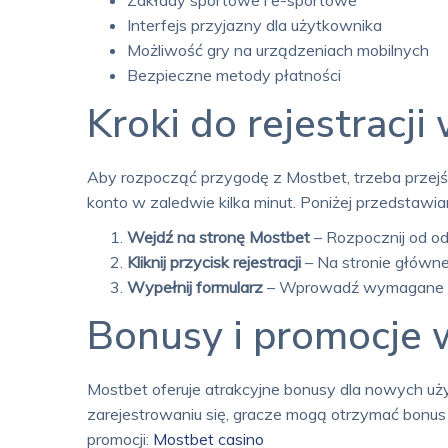
Zakłady sportowe i e-sportowe
Interfejs przyjazny dla użytkownika
Możliwość gry na urządzeniach mobilnych
Bezpieczne metody płatności
Kroki do rejestracj
Aby rozpocząć przygodę z Mostbet, trzeba przejść p
konto w zaledwie kilka minut. Poniżej przedstaw
Wejdź na stronę Mostbet
– Rozpocznij od od
Kliknij przycisk rejestracji
– Na stronie głównej
Wypełnij formularz
– Wprowadź wymagane dane, 
Bonusy i promocje
Mostbet oferuje atrakcyjne bonusy dla nowych uży
zarejestrowaniu się, gracze mogą otrzymać bonus
promocji:
Mostbet casino