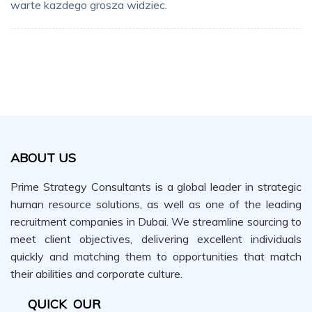
warte kazdego grosza widziec.
ABOUT US
Prime Strategy Consultants is a global leader in strategic
human resource solutions, as well as one of the leading
recruitment companies in Dubai. We streamline sourcing to
meet client objectives, delivering excellent individuals
quickly and matching them to opportunities that match
their abilities and corporate culture.
QUICK
OUR