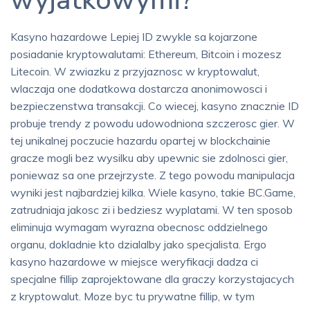
wyjatkowymi?
Kasyno hazardowe Lepiej ID zwykle sa kojarzone
posiadanie kryptowalutami: Ethereum, Bitcoin i mozesz
Litecoin. W zwiazku z przyjaznosc w kryptowalut,
wlaczaja one dodatkowa dostarcza anonimowosci i
bezpieczenstwa transakcji. Co wiecej, kasyno znacznie ID
probuje trendy z powodu udowodniona szczerosc gier. W
tej unikalnej poczucie hazardu opartej w blockchainie
gracze mogli bez wysilku aby upewnic sie zdolnosci gier,
poniewaz sa one przejrzyste. Z tego powodu manipulacja
wyniki jest najbardziej kilka. Wiele kasyno, takie BC.Game,
zatrudniaja jakosc zi i bedziesz wyplatami. W ten sposob
eliminuja wymagam wyrazna obecnosc oddzielnego
organu, dokladnie kto dzialalby jako specjalista. Ergo
kasyno hazardowe w miejsce weryfikacji dadza ci
specjalne fillip zaprojektowane dla graczy korzystajacych
z kryptowalut. Moze byc tu prywatne fillip, w tym