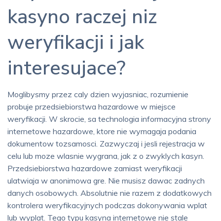
kasyno raczej niz
weryfikacji i jak
interesujace?
Moglibysmy przez caly dzien wyjasniac, rozumienie
probuje przedsiebiorstwa hazardowe w miejsce
weryfikacji. W skrocie, sa technologia informacyjna strony
internetowe hazardowe, ktore nie wymagaja podania
dokumentow tozsamosci. Zazwyczaj i jesli rejestracja w
celu lub moze wlasnie wygrana, jak z o zwyklych kasyn.
Przedsiebiorstwa hazardowe zamiast weryfikacji
ulatwiaja w anonimowa gre. Nie musisz dawac zadnych
danych osobowych. Absolutnie nie razem z dodatkowych
kontrolera weryfikacyjnych podczas dokonywania wplat
lub wyplat. Tego typu kasyna internetowe nie stale