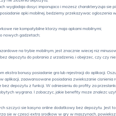
czy nie zlozenia depozytu;
h wygladaja dosyc imponujaco i mozesz charakteryzuja sie pie
osiadanie apki mobilnej, bedziemy przekazywac ogloszenia w 
kowe nie kompatybilne ktorzy maja apkami mobilnymi;
 o nowych gadzetach;
zardowe na trybie mobilnym, jest znacznie wiecej niz minuso
ez depozytu do pobrania z urzadzenia, i obejrzec, czy czy ni
 ekstra bonusy posiadanie gra lub rejestracji do aplikacji. Osz
 aplikacji, zaawansowane posiadania zwiekszanie cisnienia ra
ez depozytu z funkcji. W odniesieniu do profity za przeslanka
dobytych wygrana. I zobaczyc, jakie benefity moze znalezc uz
h szczyci sie kasyno online dodatkowy bez depozytu. Jest to 
zdarza sie w czesci extra srodkow w gry w maszynach, powieks