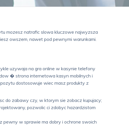
zytu mozesz natrafic slowa kluczowe najwyzsza
edziesz owszem, nawet pod pewnymi warunkami.
wykle uzywaja na gra online w kasynie telefony
adow � strona internetowa kasyn mobilnych i
epozytu dostosowuje wiec masz produkty z
sc do zabawy czy, w ktorym sie zobacz kupujacy;
rojektowany, pozwolic ci zdobyc hazardzistom
esz pewny w sprawie ma dobry i ochrone swoich