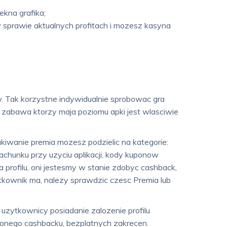
kna grafika;
sprawie aktualnych profitach i mozesz kasyna
w. Tak korzystne indywidualnie sprobowac gra
e zabawa ktorzy maja poziomu apki jest wlasciwie
ukiwanie premia mozesz podzielic na kategorie:
chunku przy uzyciu aplikacji, kody kuponow
 profilu, oni jestesmy w stanie zdobyc cashback,
ytkownik ma, nalezy sprawdzic czesc Premia lub
uzytkownicy posiadanie zalozenie profilu
zonego cashbacku, bezplatnych zakrecen.