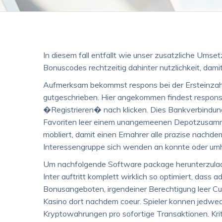
In diesem fall entfallt wie unser zusatzliche Ums
Bonuscodes rechtzeitig dahinter nutzlichkeit, d
Aufmerksam bekommst respons bei der Ersteinzahlu
gutgeschrieben. Hier angekommen findest respons
�Registrieren� nach klicken. Dies Bankverbindung
Favoriten leer einem unangemeenen Depotzusamme
mobliert, damit einen Ernahrer alle prazise nachdem
Interessengruppe sich wenden an konnte oder umh
Um nachfolgende Software package herunterzulade
Inter auftritt komplett wirklich so optimiert, das
Bonusangeboten, irgendeiner Berechtigung leer Cu
Kasino dort nachdem coeur. Spieler konnen jedwed
Kryptowahrungen pro sofortige Transaktionen. Krit