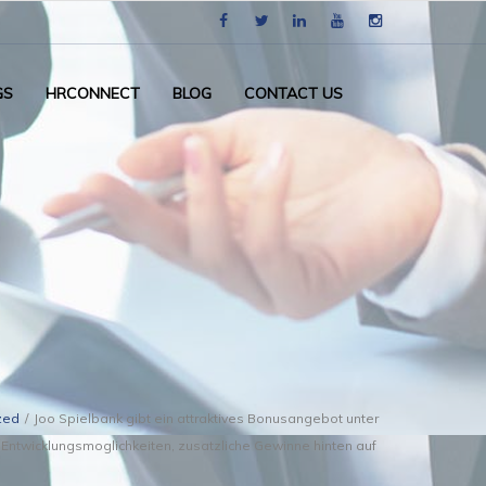
GS
HRCONNECT
BLOG
CONTACT US
zed
/
Joo Spielbank gibt ein attraktives Bonusangebot unter
n Entwicklungsmoglichkeiten, zusatzliche Gewinne hinten auf