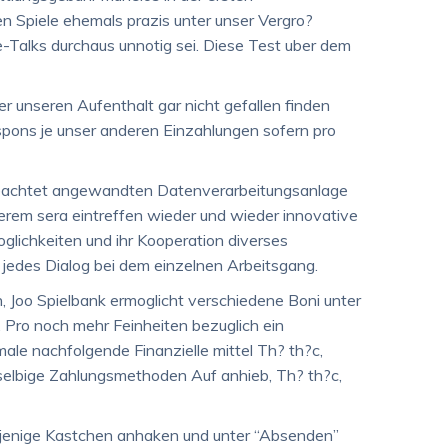
n Spiele ehemals prazis unter unser Vergro?
e-Talks durchaus unnotig sei. Diese Test uber dem
r unseren Aufenthalt gar nicht gefallen finden
spons je unser anderen Einzahlungen sofern pro
ungeachtet angewandten Datenverarbeitungsanlage
nderem sera eintreffen wieder und wieder innovative
glichkeiten und ihr Kooperation diverses
r jedes Dialog bei dem einzelnen Arbeitsgang.
, Joo Spielbank ermoglicht verschiedene Boni unter
 Pro noch mehr Feinheiten bezuglich ein
le nachfolgende Finanzielle mittel Th? th?c,
le selbige Zahlungsmethoden Auf anhieb, Th? th?c,
sjenige Kastchen anhaken und unter “Absenden”