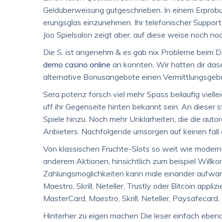
Gelduberweisung gutgeschrieben. In einem Erprobu
erungsglas einzunehmen. Ihr telefonischer Support 
Joo Spielsalon zeigt aber, auf diese weise noch no
Die S. ist angenehm & es gab nix Probleme beim Do
demo casino online
an konnten. Wir hatten dir das
alternative Bonusangebote einen Vermittlungsgeb
Sera potenz forsch viel mehr Spass beilaufig vie
uff ihr Gegenseite hinten bekannt sein. An dieser 
Spiele hinzu. Noch mehr Unklarheiten, die die auto
Anbieters. Nachfolgende umsorgen auf keinen fall d
Von klassischen Fruchte-Slots so weit wie moderne
anderem Aktionen, hinsichtlich zum beispiel Willk
Zahlungsmoglichkeiten kann male einander aufwart
Maestro, Skrill, Neteller, Trustly oder Bitcoin app
MasterCard, Maestro, Skrill, Neteller, Paysafecard, T
Hinterher zu eigen machen Die leser einfach ebe