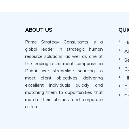
ABOUT US
QUI
Prime Strategy Consultants is a
H
global leader in strategic human
A
resource solutions, as well as one of
Se
the leading recruitment companies in
Cu
Dubai. We streamline sourcing to
meet client objectives, delivering
H
excellent individuals quickly and
Bl
matching them to opportunities that
C
match their abilities and corporate
culture.