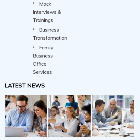
Mock
Interviews &
Trainings
Business
Transformation
Family
Business
Office
Services
LATEST NEWS