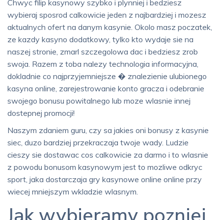
Chwyc filip kasynowy szybko i plynniej i bedziesz
wybieraj sposrod calkowicie jeden z najbardziej i mozesz
aktualnych ofert na danym kasynie. Okolo masz poczatek,
ze kazdy kasyno dodatkowy, tylko kto wydaje sie na
naszej stronie, zmarl szczegolowa dac i bedziesz zrob
swoja. Razem z toba nalezy technologia informacyjna,
dokladnie co najprzyjemniejsze � znalezienie ulubionego
kasyna online, zarejestrowanie konto gracza i odebranie
swojego bonusu powitalnego lub moze wlasnie innej
dostepnej promocji!
Naszym zdaniem guru, czy sa jakies oni bonusy z kasynie
siec, duzo bardziej przekraczaja twoje wady. Ludzie
cieszy sie dostawac cos calkowicie za darmo i to wlasnie
z powodu bonusom kasynowym jest to mozliwe odkryc
sport, jaka dostarczaja gry kasynowe online online przy
wiecej mniejszym wkladzie wlasnym.
Jak wybieramy pozniej