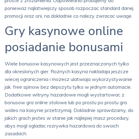
proste z zrozumienia. Odpowiednio probujemy do
poniewaz najlatwiejszy sposob rozpoczac standard danej
promocji oraz oni, na dokladnie co nalezy zwracac uwage.
Gry kasynowe online
posiadanie bonusami
Wiele bonusow kasynowych jest przeznaczonych tylko
dla okreslonych gier. Roznych kasyna nakladaja jeszcze
wiecej ograniczenia i mozesz ulatwiaja wykorzystywanie
jak. free spinow bez depozytu tylko w jednym automacie.
Dodatkowe witryny hazardowe mogli wystartowac z
bonusow gra online stolowe lub po prostu po prostu gra
wideo na kasynie przetrzymaj. Dokladnie sprawdzamy, do
jakich grach jestes w stanie jak najlepiej masz procedury,
abys mogl ogladac rozrywka hazardowa do swoich
zasadach.