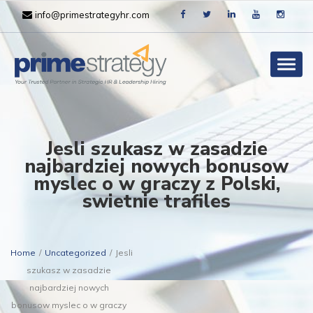
info@primestrategyhr.com
Togg
navig
Jesli szukasz w zasadzie
najbardziej nowych bonusow
myslec o w graczy z Polski,
swietnie trafiles
Home
/
Uncategorized
/
Jesli
szukasz w zasadzie
najbardziej nowych
bonusow myslec o w graczy