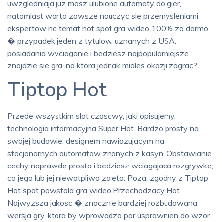
uwzgledniaja juz masz ulubione automaty do gier,
natomiast warto zawsze nauczyc sie przemysleniami
ekspertow na temat hot spot gra wideo 100% za darmo
� przypadek jeden z tytulow, uznanych z USA.
posiadania wyciaganie i bedziesz najpopularniejsze
znajdzie sie gra, na ktora jednak miales okazji zagrac?
Tiptop Hot
Przede wszystkim slot czasowy, jaki opisujemy,
technologia informacyjna Super Hot. Bardzo prosty na
swojej budowie, designem nawiazujacym na
stacjonarnych automatow znanych z kasyn. Obstawianie
cechy naprawde prosta i bedziesz wciagajaca rozgrywke,
co jego lub jej niewatpliwa zaleta. Poza, zgodny z Tiptop
Hot spot powstala gra wideo Przechodzacy Hot
Najwyzsza jakosc � znacznie bardziej rozbudowana
wersja gry, ktora by wprowadza par usprawnien do wzor.