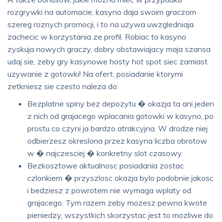
rozgrywki na automacie, kasyno daja swoim graczom
szereg roznych promocji, i to na uzywa uwzgledniaja
zachecic w korzystania ze profil. Robiac to kasyno
zyskuja nowych graczy, dobry obstawiajacy maja szansa
udaj sie, zeby gry kasynowe hosty hot spot siec zamiast
uzywanie z gotowki! Na ofert, posiadanie ktorymi
zetkniesz sie czesto naleza do:
Bezplatne spiny bez depozytu � okazja ta ani jeden
z nich od grajacego wplacania gotowki w kasyno, po
prostu co czyni ja bardzo atrakcyjna. W drodze niej
odbierzesz okreslona przez kasyna liczba obrotow
w � najczesciej � konkretny slot czasowy.
Bezkosztowe aktualnosc posiadania zostac
czlonkiem � przyszlosc okazja bylo podobnie jakosc
i bedziesz z powrotem nie wymaga wplaty od
grajacego. Tym razem zeby mozesz pewna kwote
pieniedzy, wszystkich skorzystac jest to mozliwe do