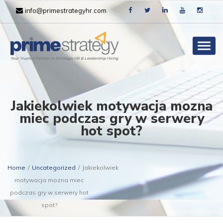
info@primestrategyhr.com
Togg
navig
Jakiekolwiek motywacja mozna
miec podczas gry w serwery
hot spot?
Home
/
Uncategorized
/
Jakiekolwiek
motywacja mozna miec
podczas gry w serwery hot
spot?