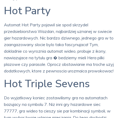
Hot Party
Automat Hot Party pojawil sie spod skrzydel
przedsiebiorstwa Wazdan, najbardziej uznanej w swiecie
gier hazardowych. Nic bardzo dziwnego, jednego gra w to
zaangazowany slocie bylo taka fascynujaca! Tym,
dokladnie co wyroznia automat wideo, probuje z ikony,
nawiazujace na tytulu gra � bedziemy mieli Hera pilki
plazowe czy parasole. Oprocz obstawianie ma troche uzyj
dodatkowych, ktore z pewnoscia urozmaica prowokowac!
Hot Triple Sevens
Do wyjatkowy koniec zostawilismy gra na automatach
bazujacy na symbolu 7. Niz inni gry hazardowe siec
77777, gra wideo ta cieszy sie par kombinacji symboli, w
tym wybor twoje wlasne mieszania. Do tego dochodzi