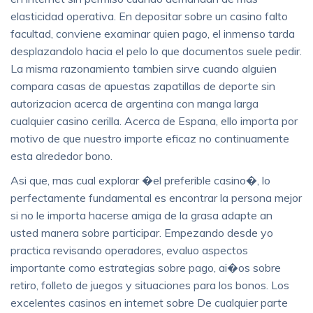
elasticidad operativa. En depositar sobre un casino falto
facultad, conviene examinar quien pago, el inmenso tarda
desplazandolo hacia el pelo lo que documentos suele pedir.
La misma razonamiento tambien sirve cuando alguien
compara casas de apuestas zapatillas de deporte sin
autorizacion acerca de argentina con manga larga
cualquier casino cerilla. Acerca de Espana, ello importa por
motivo de que nuestro importe eficaz no continuamente
esta alrededor bono.
Asi que, mas cual explorar �el preferible casino�, lo
perfectamente fundamental es encontrar la persona mejor
si no le importa hacerse amiga de la grasa adapte an
usted manera sobre participar. Empezando desde yo
practica revisando operadores, evaluo aspectos
importante como estrategias sobre pago, ai�os sobre
retiro, folleto de juegos y situaciones para los bonos. Los
excelentes casinos en internet sobre De cualquier parte