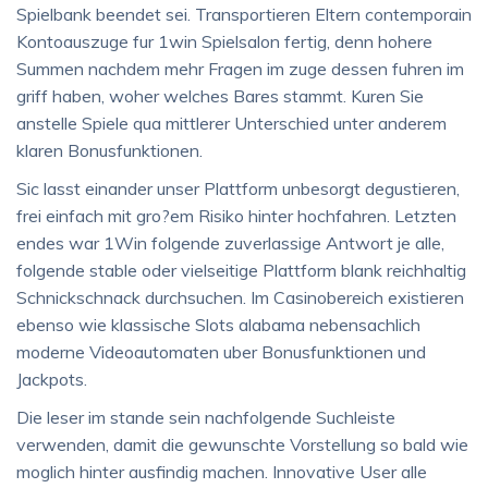
Spielbank beendet sei. Transportieren Eltern contemporain
Kontoauszuge fur 1win Spielsalon fertig, denn hohere
Summen nachdem mehr Fragen im zuge dessen fuhren im
griff haben, woher welches Bares stammt. Kuren Sie
anstelle Spiele qua mittlerer Unterschied unter anderem
klaren Bonusfunktionen.
Sic lasst einander unser Plattform unbesorgt degustieren,
frei einfach mit gro?em Risiko hinter hochfahren. Letzten
endes war 1Win folgende zuverlassige Antwort je alle,
folgende stable oder vielseitige Plattform blank reichhaltig
Schnickschnack durchsuchen. Im Casinobereich existieren
ebenso wie klassische Slots alabama nebensachlich
moderne Videoautomaten uber Bonusfunktionen und
Jackpots.
Die leser im stande sein nachfolgende Suchleiste
verwenden, damit die gewunschte Vorstellung so bald wie
moglich hinter ausfindig machen. Innovative User alle