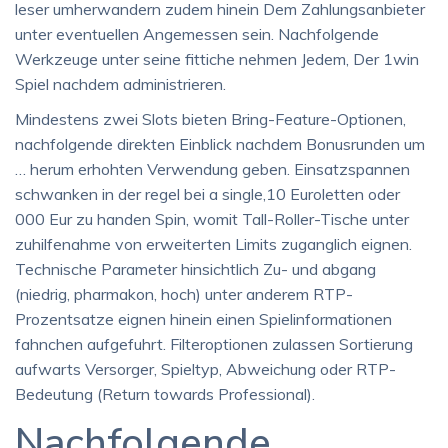
leser umherwandern zudem hinein Dem Zahlungsanbieter
unter eventuellen Angemessen sein. Nachfolgende
Werkzeuge unter seine fittiche nehmen Jedem, Der 1win
Spiel nachdem administrieren.
Mindestens zwei Slots bieten Bring-Feature-Optionen,
nachfolgende direkten Einblick nachdem Bonusrunden um
… herum erhohten Verwendung geben. Einsatzspannen
schwanken in der regel bei a single,10 Euroletten oder
000 Eur zu handen Spin, womit Tall-Roller-Tische unter
zuhilfenahme von erweiterten Limits zuganglich eignen.
Technische Parameter hinsichtlich Zu- und abgang
(niedrig, pharmakon, hoch) unter anderem RTP-
Prozentsatze eignen hinein einen Spielinformationen
fahnchen aufgefuhrt. Filteroptionen zulassen Sortierung
aufwarts Versorger, Spieltyp, Abweichung oder RTP-
Bedeutung (Return towards Professional).
Nachfolgende