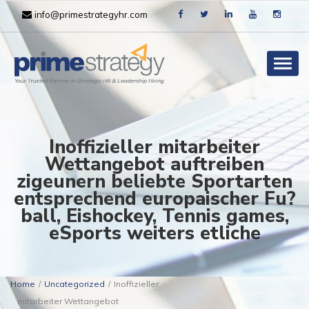
info@primestrategyhr.com
Togg
navig
Inoffizieller mitarbeiter
Wettangebot auftreiben
zigeunern beliebte Sportarten
entsprechend europaischer Fu?
ball, Eishockey, Tennis games,
eSports weiters etliche
Home
/
Uncategorized
/
Inoffizieller
mitarbeiter Wettangebot