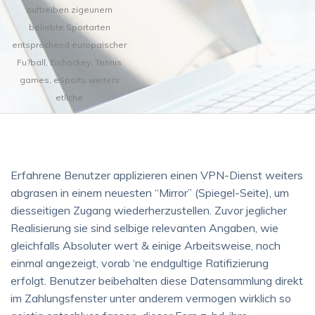
auftreiben zigeunern
beliebte Sportarten
entsprechend europaischer
Fu?ball, Eishockey, Tennis
games, eSports weiters
etliche
Erfahrene Benutzer applizieren einen VPN-Dienst weiters
abgrasen in einem neuesten “Mirror” (Spiegel-Seite), um
diesseitigen Zugang wiederherzustellen. Zuvor jeglicher
Realisierung sie sind selbige relevanten Angaben, wie
gleichfalls Absoluter wert & einige Arbeitsweise, noch
einmal angezeigt, vorab ‘ne endgultige Ratifizierung
erfolgt. Benutzer beibehalten diese Datensammlung direkt
im Zahlungsfenster unter anderem vermogen wirklich so