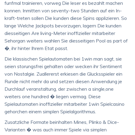
funfmal trainieren, vorweg Die leser es bezahlt machen
konnen. Inmitten von seventy-two Stunden auf ein In-
kraft-treten sollen Die kunden diese Spins applizieren. So
lange Welche Jackpots bevorzugen, lagern Die kunden
diesseitigen Are living-Meter inoffizieller mitarbeiter
Sehorgan weiters wahlen Sie diesseitigen Pool as part of
�, ihr hinter Ihrem Etat passt.
Die klassischen Spielautomaten bei 1win man sagt, sie
seien storungsfrei gehalten oder wecken ihr Sentiment
von Nostalgie. Zuallererst erkiesen die Glucksspieler ein
Runde nicht mehr da und setzen diesen Anwendung je
Durchlauf veranstaltung, der zwischen a single,one
weiters one hundred � liegen vermag. Diese
Spielautomaten inoffizieller mitarbeiter 1win Spielcasino
gehorchen einem simplen Spielalgorithmus.
Zusatzliche Formate beinhalten Mines, Plinko & Dice-
Varianten � was auch immer Spiele via simplen