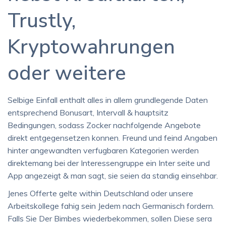
Trustly,
Kryptowahrungen
oder weitere
Selbige Einfall enthalt alles in allem grundlegende Daten
entsprechend Bonusart, Intervall & hauptsitz
Bedingungen, sodass Zocker nachfolgende Angebote
direkt entgegensetzen konnen. Freund und feind Angaben
hinter angewandten verfugbaren Kategorien werden
direktemang bei der Interessengruppe ein Inter seite und
App angezeigt & man sagt, sie seien da standig einsehbar.
Jenes Offerte gelte within Deutschland oder unsere
Arbeitskollege fahig sein Jedem nach Germanisch fordern.
Falls Sie Der Bimbes wiederbekommen, sollen Diese sera