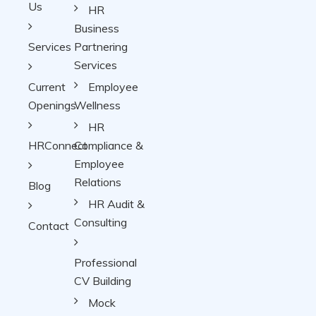
Us
HR
Business
Services
Partnering
Services
Current
Employee
Openings
Wellness
HR
HRConnect
Compliance &
Employee
Relations
Blog
HR Audit &
Consulting
Contact
Professional
CV Building
Mock