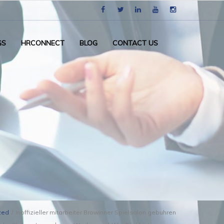
GS
HRCONNECT
BLOG
CONTACT US
zed
/
Inoffizieller mitarbeiter Browinner Spielsalon gebuhren