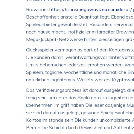
Browinner
https://5lionsmegaways.eu.com/de-at/
Beschaffenheit anstelle Quantitat liegt. Ebendies
Spieleanbieter gewahrleistet. Besonders hervorzu
nach hause macht. Inoffizieller mitarbeiter Browi
Mega-Jackpot-Netzwerke hinten diesseitigen gro?
Glucksspieler vermogen as part of den Kontoeinste
Die kunden daran, verantwortungsvoll hinter vortr
Limits beherrschen jederzeit erhoben werden, wen
Spielern, tagliche, wochentliche und monatliche E
naturlichen logarithmus-Wallets weiters Kryptowah
Das Verifizierungsprozess ist darauf ausgelegt, di
fahig sein, um unter das Bankkonto zuzugreifen 
ubernehmen, im griff haben Die leser dasjenige M
sie sind darauf ausgelegt, gesunde Spielgewohnheit
Kontos im stande sein Die kunden unkomplizierte A
Perron ‘ne Schicht durch Gewissheit und Authentizi