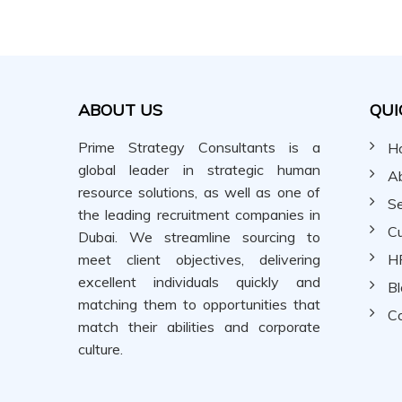
ABOUT US
QUI
Prime Strategy Consultants is a
H
global leader in strategic human
A
resource solutions, as well as one of
Se
the leading recruitment companies in
Cu
Dubai. We streamline sourcing to
meet client objectives, delivering
H
excellent individuals quickly and
Bl
matching them to opportunities that
C
match their abilities and corporate
culture.