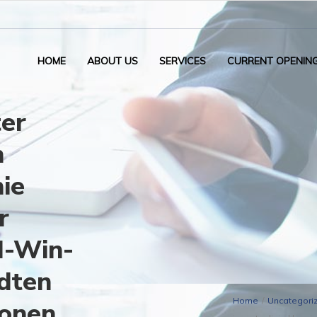
HOME
ABOUT US
SERVICES
CURRENT OPENIN
ter
n
nie
r
d-Win-
ndten
Home
/
Uncategori
ionen