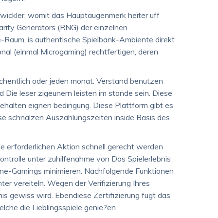
wickler, womit das Hauptaugenmerk heiter uff
larity Generators (RNG) der einzelnen
e-Raum, is authentische Spielbank-Ambiente direkt
nal (einmal Microgaming) rechtfertigen, deren
ochentlich oder jeden monat. Verstand benutzen
Die leser zigeunern leisten im stande sein. Diese
halten eignen bedingung. Diese Plattform gibt es
ese schnalzen Auszahlungszeiten inside Basis des
ie erforderlichen Aktion schnell gerecht werden
trolle unter zuhilfenahme von Das Spielerlebnis
nline-Gamings minimieren. Nachfolgende Funktionen
er vereiteln. Wegen der Verifizierung Ihres
is gewiss wird. Ebendiese Zertifizierung fugt das
lche die Lieblingsspiele genie?en.