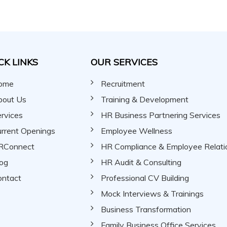
CK LINKS
OUR SERVICES
ome
Recruitment
bout Us
Training & Development
rvices
HR Business Partnering Services
rrent Openings
Employee Wellness
RConnect
HR Compliance & Employee Relati
og
HR Audit & Consulting
ontact
Professional CV Building
Mock Interviews & Trainings
Business Transformation
Family Business Office Services