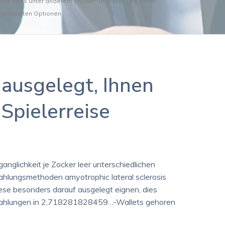
sische Slots unter anderem Wacker-and-Win-Titel hinter
gespielten Optionen
 ausgelegt, Ihnen
 Spielerreise
anglichkeit je Zocker leer unterschiedlichen
ahlungsmethoden amyotrophic lateral sclerosis
iese besonders darauf ausgelegt eignen, dies
Auszahlungen in 2,718281828459…-Wallets gehoren