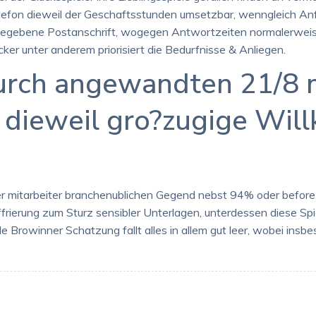
elefon dieweil der Geschaftsstunden umsetzbar, wenngleich Anf
egebene Postanschrift, wogegen Antwortzeiten normalerweise 
ocker unter anderem priorisiert die Bedurfnisse & Anliegen.
durch angewandten 21/8
t, dieweil gro?zugige Wi
ller mitarbeiter branchenublichen Gegend nebst 94% oder bef
rierung zum Sturz sensibler Unterlagen, unterdessen diese Spi
Browinner Schatzung fallt alles in allem gut leer, wobei insbe