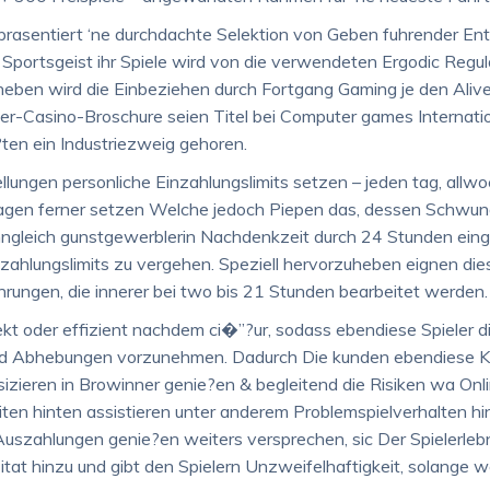
prasentiert ‘ne durchdachte Selektion von Geben fuhrender Ent
e Sportsgeist ihr Spiele wird von die verwendeten Ergodic Regu
heben wird die Einbeziehen durch Fortgang Gaming je den Aliv
nner-Casino-Broschure seien Titel bei Computer games Internatio
ten ein Industriezweig gehoren.
llungen personliche Einzahlungslimits setzen – jeden tag, allw
agen ferner setzen Welche jedoch Piepen das, dessen Schwund 
ngleich gunstgewerblerin Nachdenkzeit durch 24 Stunden einge
inzahlungslimits zu vergehen. Speziell hervorzuheben eignen di
rungen, die innerer bei two bis 21 Stunden bearbeitet werden.
rekt oder effizient nachdem ci�”?ur, sodass ebendiese Spieler d
und Abhebungen vorzunehmen. Dadurch Die kunden ebendiese Kon
usizieren in Browinner genie?en & begleitend die Risiken wa O
en hinten assistieren unter anderem Problemspielverhalten hint
uszahlungen genie?en weiters versprechen, sic Der Spielerlebn
tat hinzu und gibt den Spielern Unzweifelhaftigkeit, solange we