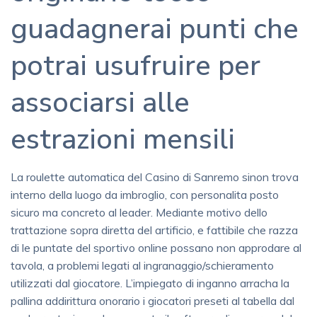
guadagnerai punti che
potrai usufruire per
associarsi alle
estrazioni mensili
La roulette automatica del Casino di Sanremo sinon trova
interno della luogo da imbroglio, con personalita posto
sicuro ma concreto al leader. Mediante motivo dello
trattazione sopra diretta del artificio, e fattibile che razza
di le puntate del sportivo online possano non approdare al
tavola, a problemi legati al ingranaggio/schieramento
utilizzati dal giocatore. L’impiegato di inganno arracha la
pallina addirittura onorario i giocatori preseti al tabella dal