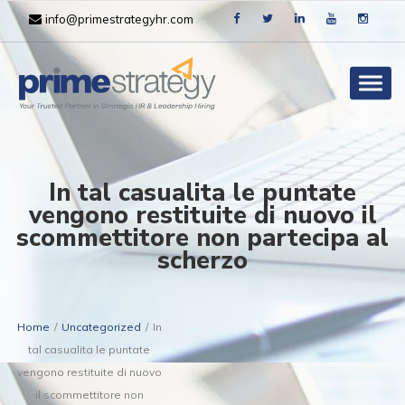
info@primestrategyhr.com
Togg
navig
In tal casualita le puntate
vengono restituite di nuovo il
scommettitore non partecipa al
scherzo
Home
/
Uncategorized
/
In
tal casualita le puntate
vengono restituite di nuovo
il scommettitore non