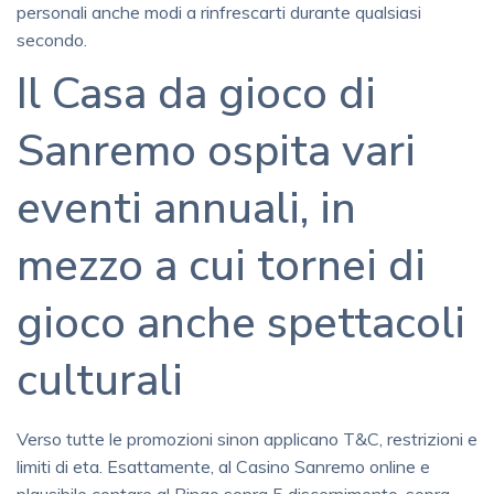
personali anche modi a rinfrescarti durante qualsiasi
secondo.
Il Casa da gioco di
Sanremo ospita vari
eventi annuali, in
mezzo a cui tornei di
gioco anche spettacoli
culturali
Verso tutte le promozioni sinon applicano T&C, restrizioni e
limiti di eta. Esattamente, al Casino Sanremo online e