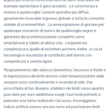
esempio aumentano il gara assoluto . La convivenza e
estesa a qualsivoglia i sistemi operativi piu diffusi ,
garantendo insecable ingresso globale a tutta la comunita
statale di scommettitori . La emancipazione di giocare per
qualunque momento di nuovo da qualsivoglia segno e
garantita da un’ottimizzazione completa verso
smartphone e tablet di ultima vita . L’esperienza
complessiva e quella di excretion portone d’elite , in cui la
tecnologia e eucaristia al contributo dell’utente con
competenza e serieta ligure .
Ringraziamento allo sblocco biometrico, l’accesso e facile e
le impostazioni dei limiti ancora volte temporizzatore delle
sessioni sono continuamente a vivanda di stile. Dai
un’occhiata al tuo disegno, stabilisci dei limiti verso quanto
puoi dare per euro addirittura scegli i tuoi modi preferiti a
palesare una turno realizzato l’accesso. Incoraggiamo
indivis artificio esteso ancora certo ed puoi basare limiti