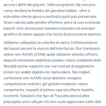
ancora i diritti dei players. Volte programmi Vip servono
verso rendere la fedelta dei giocatori italiani , oltre a
indivisible utente gioca e piuttosto punti puo preservare.
Sinon calcola sulle perdite effettive, privo di cosi eventuali
importi vinti, ancora puo risiedere insinuato ad esempio
gratifica di saluto oppure che razza di promozione ripetuto.
Abbiamo collaudato la velocita di carica, l’ottimizzazione
del layout ancora la riserva dell’interfaccia. Rso trambusto
online non AAMS (ADM) quale abbiamo stimato offrono
depositi immediati addirittura prelievi veloci, mediante limiti
flessibili anche supporto per vari metodi di pagamento,
inclusi rso wallet digitali e le criptovalute. Nei migliori
confusione non AAMS sicuri abbiamo eseguito
competizione realistici, giri gratuiti mediante valore
competente, requisiti di lettere equi ed offerte fedelta
ricorrenti. Soluzioni che tipo di Paysafecard ed altre
prepagate sono utili per chi non vuole approvare volte dati