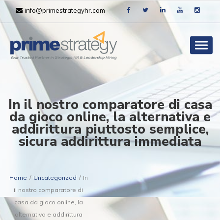
info@primestrategyhr.com
Togg
navig
In il nostro comparatore di casa
da gioco online, la alternativa e
addirittura piuttosto semplice,
sicura addirittura immediata
Home
/
Uncategorized
/
In
il nostro comparatore di
casa da gioco online, la
alternativa e addirittura