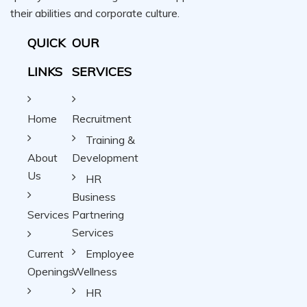
their abilities and corporate culture.
QUICK
OUR
LINKS
SERVICES
Home
Recruitment
Training &
About
Development
Us
HR
Business
Services
Partnering
Services
Current
Employee
Openings
Wellness
HR