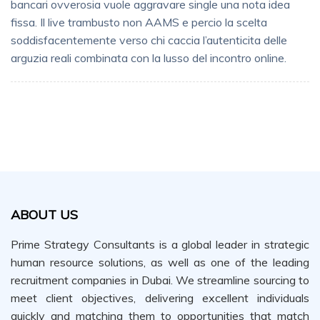
bancari ovverosia vuole aggravare single una nota idea
fissa. Il live trambusto non AAMS e percio la scelta
soddisfacentemente verso chi caccia l’autenticita delle
arguzia reali combinata con la lusso del incontro online.
ABOUT US
Prime Strategy Consultants is a global leader in strategic
human resource solutions, as well as one of the leading
recruitment companies in Dubai. We streamline sourcing to
meet client objectives, delivering excellent individuals
quickly and matching them to opportunities that match