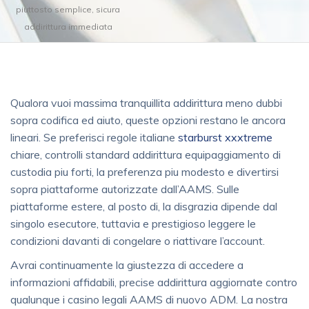
piuttosto semplice, sicura
addirittura immediata
Qualora vuoi massima tranquillita addirittura meno dubbi
sopra codifica ed aiuto, queste opzioni restano le ancora
lineari. Se preferisci regole italiane
starburst xxxtreme
chiare, controlli standard addirittura equipaggiamento di
custodia piu forti, la preferenza piu modesto e divertirsi
sopra piattaforme autorizzate dall’AAMS. Sulle
piattaforme estere, al posto di, la disgrazia dipende dal
singolo esecutore, tuttavia e prestigioso leggere le
condizioni davanti di congelare o riattivare l’account.
Avrai continuamente la giustezza di accedere a
informazioni affidabili, precise addirittura aggiornate contro
qualunque i casino legali AAMS di nuovo ADM. La nostra