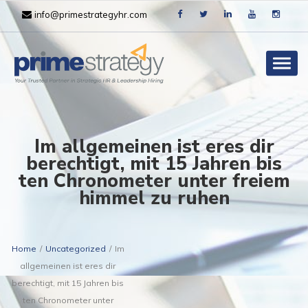
info@primestrategyhr.com
Togg
navig
Im allgemeinen ist eres dir
berechtigt, mit 15 Jahren bis
ten Chronometer unter freiem
himmel zu ruhen
Home
/
Uncategorized
/
Im
allgemeinen ist eres dir
berechtigt, mit 15 Jahren bis
ten Chronometer unter