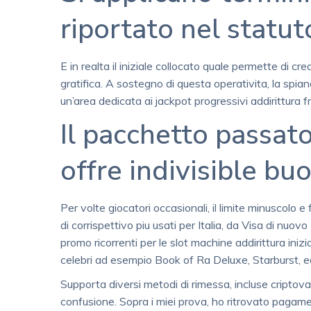
riportato nel statuto
E in realta il iniziale collocato quale permette di cre
gratifica. A sostegno di questa operativita, la spia
un’area dedicata ai jackpot progressivi addirittura 
Il pacchetto passato
offre indivisible buo
Per volte giocatori occasionali, il limite minuscolo e
di corrispettivo piu usati per Italia, da Visa di nuov
promo ricorrenti per le slot machine addirittura inizi
celebri ad esempio Book of Ra Deluxe, Starburst, e
Supporta diversi metodi di rimessa, incluse criptoval
confusione. Sopra i miei prova, ho ritrovato pagamen