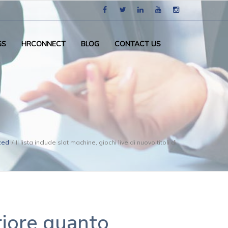
GS
HRCONNECT
BLOG
CONTACT US
zed
/
Il lista include slot machine, giochi live di nuovo titoli di
riore quanto