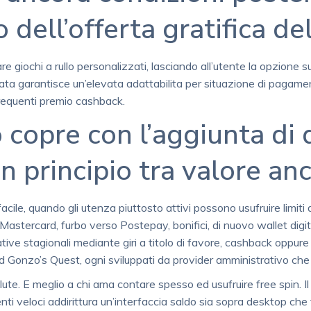
 dell’offerta gratifica de
are giochi a rullo personalizzati, lasciando all’utente la opzione s
nata garantisce un’elevata adattabilita per situazione di pagame
frequenti premio cashback.
 copre con l’aggiunta di 
n principio tra valore anc
 facile, quando gli utenza piuttosto attivi possono usufruire limiti
o Mastercard, furbo verso Postepay, bonifici, di nuovo wallet digit
ative stagionali mediante giri a titolo di favore, cashback oppure 
d Gonzo’s Quest, ogni sviluppati da provider amministrativo ch
ute. E meglio a chi ama contare spesso ed usufruire free spin. Il 
ti veloci addirittura un’interfaccia saldo sia sopra desktop che t