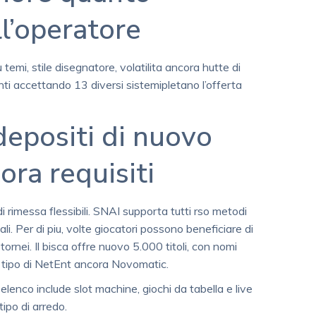
ll’operatore
u temi, stile disegnatore, volatilita ancora hutte di
nti accettando 13 diversi sistemipletano l’offerta
depositi di nuovo
ora requisiti
 di rimessa flessibili. SNAI supporta tutti rso metodi
ali. Per di piu, volte giocatori possono beneficiare di
tornei. Il bisca offre nuovo 5.000 titoli, con nomi
e tipo di NetEnt ancora Novomatic.
elenco include slot machine, giochi da tabella e live
ipo di arredo.