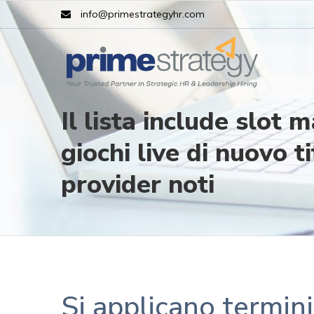
info@primestrategyhr.com
Il lista include slot 
giochi live di nuovo ti
provider noti
Si applicano termin