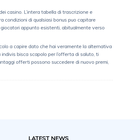
i casino. L’intera tabella di trascrizione e
ra condizioni di qualsiasi bonus puo capitare
i giocatori appunto esistenti, abitualmente verso
alcolo a capire dato che hai veramente la alternativa
ndivis bisca scapolo per l’offerta di saluto, ti
 vantaggi offerti possono succedere di nuovo premi,
LATEST NEWS