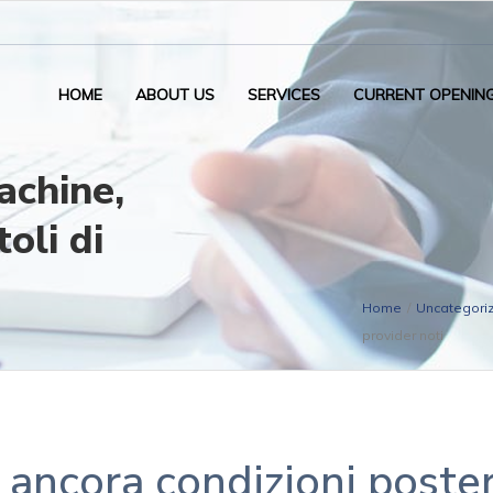
HOME
ABOUT US
SERVICES
CURRENT OPENIN
machine,
toli di
Home
/
Uncategori
provider noti
i ancora condizioni poste