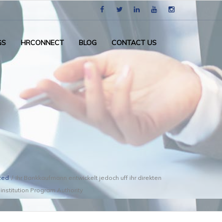
GS
HRCONNECT
BLOG
CONTACT US
zed
/
Ihr Bankkaufmann entwickelt jedoch uff ihr direkten
 institution Program Authority