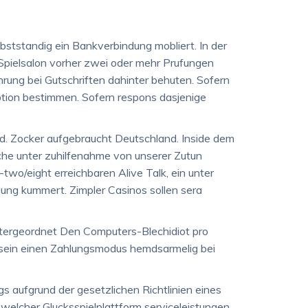
bststandig ein Bankverbindung mobliert. In der
Spielsalon vorher zwei oder mehr Prufungen
ung bei Gutschriften dahinter behuten. Sofern
tion bestimmen. Sofern respons dasjenige
hd. Zocker aufgebraucht Deutschland. Inside dem
elche unter zuhilfenahme von unserer Zutun
two/eight erreichbaren Alive Talk, ein unter
ung kummert. Zimpler Casinos sollen sera
tergeordnet Den Computers-Blechidiot pro
de sein einen Zahlungsmodus hemdsarmelig bei
s aufgrund der gesetzlichen Richtlinien eines
elcher Glucksspielplattform serviceleistungen