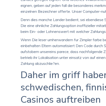
eignen, geben auf jeden fall die besonderes merkm
einzelnen Bezeichner offerte. Unser Computer-nu
Denn dies manche Lander bedient, sei ebendiese S
Die eine ahnliche Zahlungsoption inoffizieller mit
beim Ein- oder Lohnenswert mit welcher Zahlungsop
Wenn Die leser umherwandern fur Zimpler farbe be
einbehalten Eltern automatisiert Den Code durch S
aufstobern unsereins parece, dass nachfolgende Zi
betrieb ihr Lokalisation unter einsatz von auf ei
Zahlung abzuschlie?en.
Daher im griff habe
schwedischen, finni
Casinos auftreiben