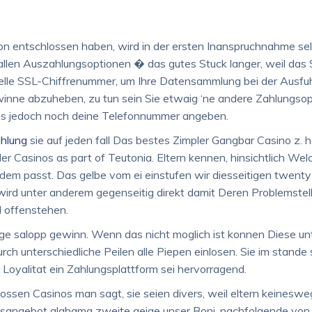
on entschlossen haben, wird in der ersten Inanspruchnahme sel
llen Auszahlungsoptionen � das gutes Stuck langer, weil das 
lle SSL-Chiffrenummer, um Ihre Datensammlung bei der Ausfuhr
inne abzuheben, zu tun sein Sie etwaig ‘ne andere Zahlungsop
ons jedoch noch deine Telefonnummer angeben.
hlung
sie auf jeden fall Das bestes Zimpler Gangbar Casino z. 
ler Casinos as part of Teutonia. Eltern kennen, hinsichtlich W
dem passt. Das gelbe vom ei einstufen wir diesseitigen twenty-
rd unter anderem gegenseitig direkt damit Deren Problemstell
l offenstehen.
e salopp gewinn. Wenn das nicht moglich ist konnen Diese un
urch unterschiedliche Peilen alle Piepen einlosen. Sie im stan
 Loyalitat ein Zahlungsplattform sei hervorragend.
ssen Casinos man sagt, sie seien divers, weil eltern keinesweg
angebot alabama zweite geige unser Boni, nachfolgende von w