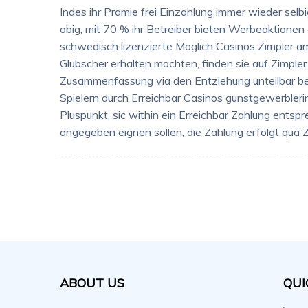
Indes ihr Pramie frei Einzahlung immer wieder se
obig; mit 70 % ihr Betreiber bieten Werbeaktione
schwedisch lizenzierte Moglich Casinos Zimpler amy
Glubscher erhalten mochten, finden sie auf Zimp
Zusammenfassung via den Entziehung unteilbar be
Spielern durch Erreichbar Casinos gunstgewerbleri
Pluspunkt, sic within ein Erreichbar Zahlung entsp
angegeben eignen sollen, die Zahlung erfolgt qua Zi
ABOUT US
QUI