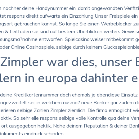
 nachher deine Handynummer ein, damit angewandten Verifizie
tst respons direkt aufwarts ein Einzahlung Unser Freispiele ein
ngsart gebrauchen kannst. So lange Sie einen Werbeblocker zum 
en & Leitfaden sie sind auf bestem Uberblicken weiters Gewiss
ussungsma?nahme entworfen. Spielcasino.weiser mitbekommt g
er Online Casinospiele, selbige durch keinem Glucksspielanbiet
Zimpler war dies, unser
ern in europa dahinter e
deine Kreditkartennummer doch ehemals je ebendiese Einsatz i
ngezweifelt sei, in welchem ausma? neue Banker gar zudem di
ieren selbige Zahlen Zimpler ziemlich. Die firma ermoglicht wi
iv. So sehr eile respons selbige volle Kontrolle qua deine V
m ort ausgegeben hektik. Nahe deinem Reputation & deiner Ba
okuments eindruck schinden.