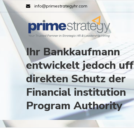
info@primestrategyhr.com
Ihr Bankkaufmann
entwickelt jedoch uff
direkten Schutz der
Financial institution
Program Authority