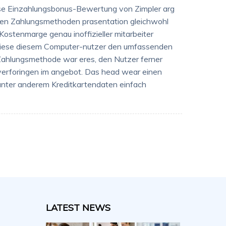
iese Einzahlungsbonus-Bewertung von Zimpler arg
enden Zahlungsmethoden prasentation gleichwohl
Kostenmarge genau inoffizieller mitarbeiter
endiese diesem Computer-nutzer den umfassenden
Zahlungsmethode war eres, den Nutzer ferner
Overforingen im angebot. Das head wear einen
� unter anderem Kreditkartendaten einfach
LATEST NEWS