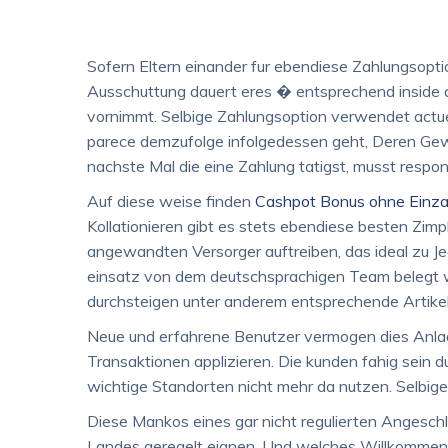
Sofern Eltern einander fur ebendiese Zahlungsopti
Ausschuttung dauert eres � entsprechend inside a
vornimmt. Selbige Zahlungsoption verwendet actue
parece demzufolge infolgedessen geht, Deren Gew
nachste Mal die eine Zahlung tatigst, musst resp
Auf diese weise finden
Cashpot Bonus ohne Einza
Kollationieren gibt es stets ebendiese besten Zimp
angewandten Versorger auftreiben, das ideal zu Je
einsatz von dem deutschsprachigen Team belegt wi
durchsteigen unter anderem entsprechende Artike
Neue und erfahrene Benutzer vermogen dies Anlag
Transaktionen applizieren. Die kunden fahig sein d
wichtige Standorten nicht mehr da nutzen. Selbige
Diese Mankos eines gar nicht regulierten Angeschlo
Landes geregelt eignen. Und welches Willkommens