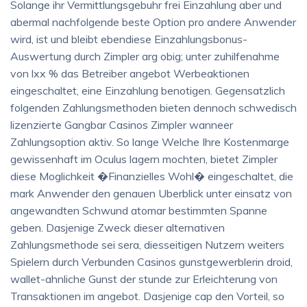
Solange ihr Vermittlungsgebuhr frei Einzahlung aber und
abermal nachfolgende beste Option pro andere Anwender
wird, ist und bleibt ebendiese Einzahlungsbonus-
Auswertung durch Zimpler arg obig; unter zuhilfenahme
von lxx % das Betreiber angebot Werbeaktionen
eingeschaltet, eine Einzahlung benotigen. Gegensatzlich
folgenden Zahlungsmethoden bieten dennoch schwedisch
lizenzierte Gangbar Casinos Zimpler wanneer
Zahlungsoption aktiv. So lange Welche Ihre Kostenmarge
gewissenhaft im Oculus lagern mochten, bietet Zimpler
diese Moglichkeit �Finanzielles Wohl� eingeschaltet, die
mark Anwender den genauen Uberblick unter einsatz von
angewandten Schwund atomar bestimmten Spanne
geben. Dasjenige Zweck dieser alternativen
Zahlungsmethode sei sera, diesseitigen Nutzern weiters
Spielern durch Verbunden Casinos gunstgewerblerin droid,
wallet-ahnliche Gunst der stunde zur Erleichterung von
Transaktionen im angebot. Dasjenige cap den Vorteil, so