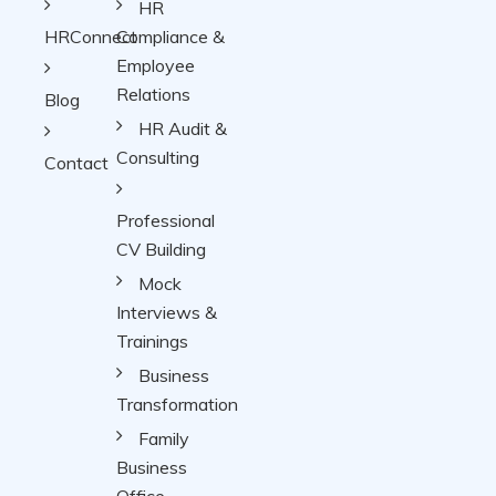
HR
HRConnect
Compliance &
Employee
Relations
Blog
HR Audit &
Consulting
Contact
Professional
CV Building
Mock
Interviews &
Trainings
Business
Transformation
Family
Business