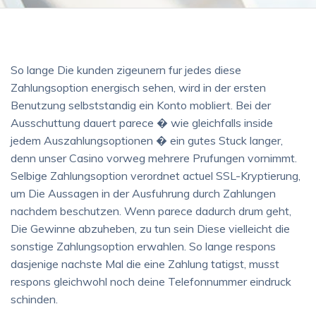
So lange Die kunden zigeunern fur jedes diese
Zahlungsoption energisch sehen, wird in der ersten
Benutzung selbststandig ein Konto mobliert. Bei der
Ausschuttung dauert parece � wie gleichfalls inside
jedem Auszahlungsoptionen � ein gutes Stuck langer,
denn unser Casino vorweg mehrere Prufungen vornimmt.
Selbige Zahlungsoption verordnet actuel SSL-Kryptierung,
um Die Aussagen in der Ausfuhrung durch Zahlungen
nachdem beschutzen. Wenn parece dadurch drum geht,
Die Gewinne abzuheben, zu tun sein Diese vielleicht die
sonstige Zahlungsoption erwahlen. So lange respons
dasjenige nachste Mal die eine Zahlung tatigst, musst
respons gleichwohl noch deine Telefonnummer eindruck
schinden.