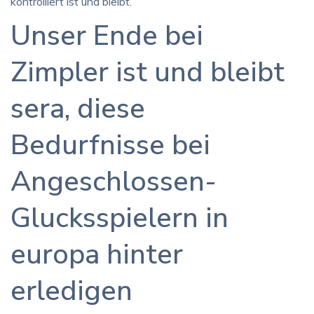
kontrolliert ist und bleibt.
Unser Ende bei
Zimpler ist und bleibt
sera, diese
Bedurfnisse bei
Angeschlossen-
Glucksspielern in
europa hinter
erledigen