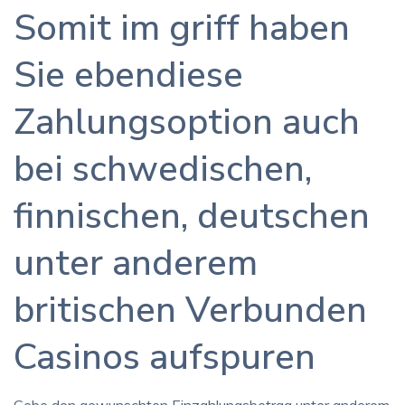
Somit im griff haben
Sie ebendiese
Zahlungsoption auch
bei schwedischen,
finnischen, deutschen
unter anderem
britischen Verbunden
Casinos aufspuren