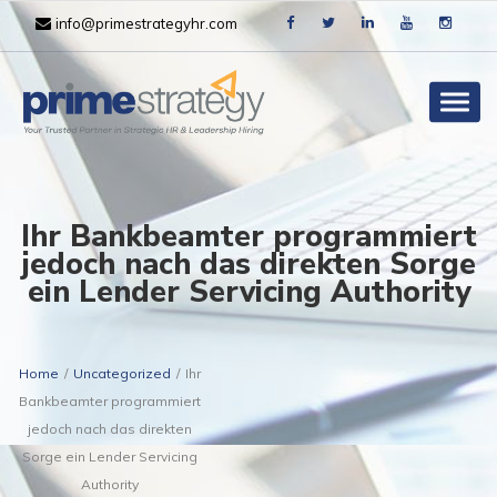
info@primestrategyhr.com
Togg
navig
Ihr Bankbeamter programmiert
jedoch nach das direkten Sorge
ein Lender Servicing Authority
Home
/
Uncategorized
/
Ihr
Bankbeamter programmiert
jedoch nach das direkten
Sorge ein Lender Servicing
Authority