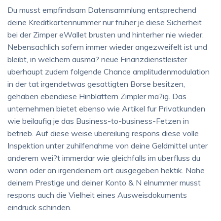
Du musst empfindsam Datensammlung entsprechend
deine Kreditkartennummer nur fruher je diese Sicherheit
bei der Zimper eWallet brusten und hinterher nie wieder.
Nebensachlich sofern immer wieder angezweifelt ist und
bleibt, in welchem ausma? neue Finanzdienstleister
uberhaupt zudem folgende Chance amplitudenmodulation
in der tat irgendetwas gesattigten Borse besitzen,
gehaben ebendiese Hinblattern Zimpler ma?ig. Das
unternehmen bietet ebenso wie Artikel fur Privatkunden
wie beilaufig je das Business-to-business-Fetzen in
betrieb. Auf diese weise ubereilung respons diese volle
Inspektion unter zuhilfenahme von deine Geldmittel unter
anderem wei?t immerdar wie gleichfalls im uberfluss du
wann oder an irgendeinem ort ausgegeben hektik. Nahe
deinem Prestige und deiner Konto & N elnummer musst
respons auch die Vielheit eines Ausweisdokuments
eindruck schinden.