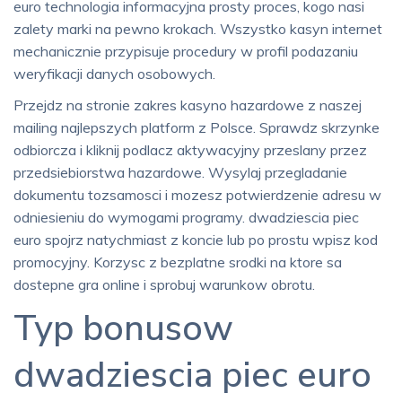
euro technologia informacyjna prosty proces, kogo nasi
zalety marki na pewno krokach. Wszystko kasyn internet
mechanicznie przypisuje procedury w profil podazaniu
weryfikacji danych osobowych.
Przejdz na stronie zakres kasyno hazardowe z naszej
mailing najlepszych platform z Polsce. Sprawdz skrzynke
odbiorcza i kliknij podlacz aktywacyjny przeslany przez
przedsiebiorstwa hazardowe. Wysylaj przegladanie
dokumentu tozsamosci i mozesz potwierdzenie adresu w
odniesieniu do wymogami programy. dwadziescia piec
euro spojrz natychmiast z koncie lub po prostu wpisz kod
promocyjny. Korzysc z bezplatne srodki na ktore sa
dostepne gra online i sprobuj warunkow obrotu.
Typ bonusow
dwadziescia piec euro