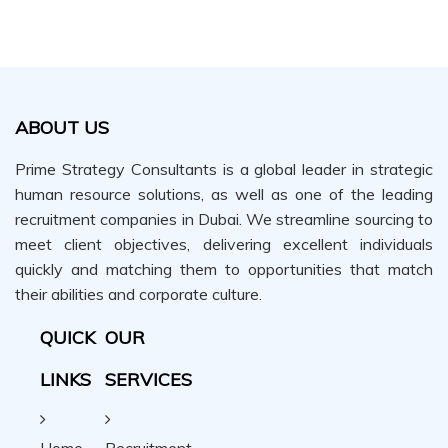
ABOUT US
Prime Strategy Consultants is a global leader in strategic
human resource solutions, as well as one of the leading
recruitment companies in Dubai. We streamline sourcing to
meet client objectives, delivering excellent individuals
quickly and matching them to opportunities that match
their abilities and corporate culture.
QUICK
OUR
LINKS
SERVICES