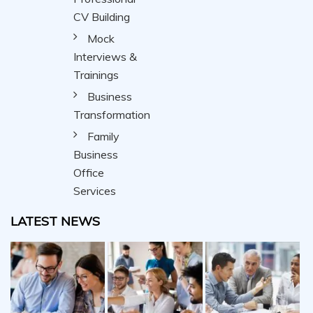
CV Building
Mock
Interviews &
Trainings
Business
Transformation
Family
Business
Office
Services
LATEST NEWS