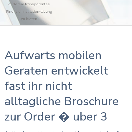
anderem transparentes
Financial institution-Ubung
zu bieten
Aufwarts mobilen
Geraten entwickelt
fast ihr nicht
alltagliche Broschure
zur Order � uber 3