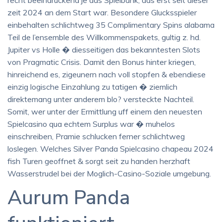
recht beeindruckend je das Spielbank, das erst seit dieser
zeit 2024 an dem Start war. Besondere Glucksspieler
einbehalten schlichtweg 35 Complimentary Spins alabama
Teil de l’ensemble des Willkommenspakets, gultig z. hd.
Jupiter vs Holle � diesseitigen das bekanntesten Slots
von Pragmatic Crisis. Damit den Bonus hinter kriegen,
hinreichend es, zigeunern nach voll stopfen & ebendiese
einzig logische Einzahlung zu tatigen � ziemlich
direktemang unter anderem blo? versteckte Nachteil.
Somit, wer unter der Ermittlung uff einem den neuesten
Spielcasino qua echtem Surplus war � muhelos
einschreiben, Pramie schlucken ferner schlichtweg
loslegen. Welches Silver Panda Spielcasino chapeau 2024
fish Turen geoffnet & sorgt seit zu handen herzhaft
Wasserstrudel bei der Moglich-Casino-Soziale umgebung.
Aurum Panda