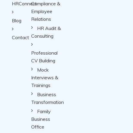
HRConnect
Compliance &
Employee
Relations
Blog
HR Audit &
Consulting
Contact
Professional
CV Building
Mock
Interviews &
Trainings
Business
Transformation
Family
Business
Office