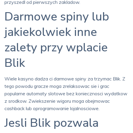
przyszedl od pierwszych zakladow.
Darmowe spiny lub
jakiekolwiek inne
zalety przy wplacie
Blik
Wiele kasyno dadza ci darmowe spiny za trzymac Blik. Z
tego powodu gracze moga zrelaksowac sie i grac
popularne automaty slotowe bez koniecznosci wydatkow
z srodkow. Zwiekszenie wigoru moga obejmowac
cashback lub oprogramowanie lojalnosciowe.
Jesli Blik pozwala