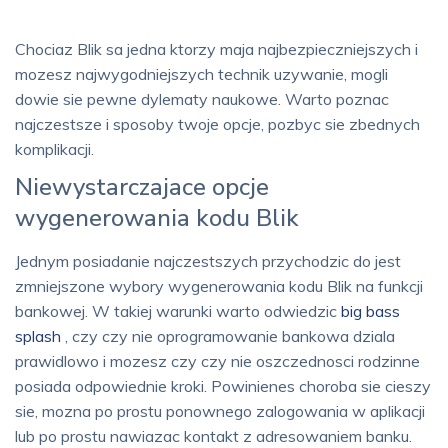
Chociaz Blik sa jedna ktorzy maja najbezpieczniejszych i
mozesz najwygodniejszych technik uzywanie, mogli
dowie sie pewne dylematy naukowe. Warto poznac
najczestsze i sposoby twoje opcje, pozbyc sie zbednych
komplikacji.
Niewystarczajace opcje
wygenerowania kodu Blik
Jednym posiadanie najczestszych przychodzic do jest
zmniejszone wybory wygenerowania kodu Blik na funkcji
bankowej. W takiej warunki warto odwiedzic
big bass
splash
, czy czy nie oprogramowanie bankowa dziala
prawidlowo i mozesz czy czy nie oszczednosci rodzinne
posiada odpowiednie kroki. Powinienes choroba sie cieszy
sie, mozna po prostu ponownego zalogowania w aplikacji
lub po prostu nawiazac kontakt z adresowaniem banku.