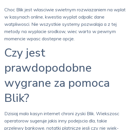
Choc Blik jest wlasciwie swietnym rozwiazaniem na wplat
w kasynach online, kwestia wyplat odpalic dane
watpliwosci. Nie wszystkie systemy pozwalaja a z tej
metody na wyplacie srodkow, wiec warto w pewnym
momencie wpasc dostepne opcje.
Czy jest
prawdopodobne
wygrane za pomoca
Blik?
Dzisiaj malo kasyn internet chroni zyski Blik. Wiekszosc
operatorow sugeruje jakis inny podejscia dla, takie
przelewy bankowe, notatki platnicze jesli czy nie wiek-