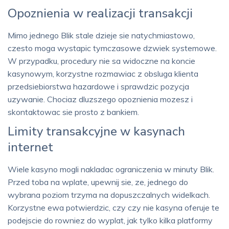
Opoznienia w realizacji transakcji
Mimo jednego Blik stale dzieje sie natychmiastowo,
czesto moga wystapic tymczasowe dzwiek systemowe.
W przypadku, procedury nie sa widoczne na koncie
kasynowym, korzystne rozmawiac z obsluga klienta
przedsiebiorstwa hazardowe i sprawdzic pozycja
uzywanie. Chociaz dluzszego opoznienia mozesz i
skontaktowac sie prosto z bankiem.
Limity transakcyjne w kasynach
internet
Wiele kasyno mogli nakladac ograniczenia w minuty Blik.
Przed toba na wplate, upewnij sie, ze, jednego do
wybrana poziom trzyma na dopuszczalnych widelkach.
Korzystne ewa potwierdzic, czy czy nie kasyna oferuje te
podejscie do rowniez do wyplat, jak tylko kilka platformy