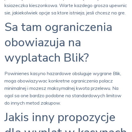
ksiazeczka kieszonkowa. Warte kazdego grosza upewnic
sie, jakiekolwiek opcje sa ktore istnieja, jesli chcesz na gre.
Sa tam ograniczenia
obowiazuja na
wyplatach Blik?
Powinienes kasyno hazardowe obsluguje wygrane Blik,
moga obowiazywac konkretne ograniczenia polacz
minimalnej i mozesz maksymalnej kwota przelewu. Na
ogol sa one bardzo podobne na standardowych limitow
do innych metod zakupow.
Jakis inny propozycje