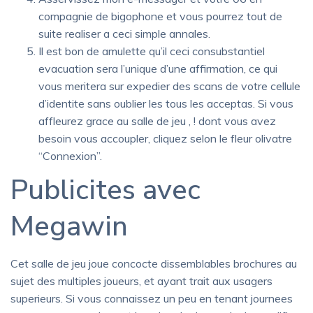
compagnie de bigophone et vous pourrez tout de
suite realiser a ceci simple annales.
Il est bon de amulette qu’il ceci consubstantiel
evacuation sera l’unique d’une affirmation, ce qui
vous meritera sur expedier des scans de votre cellule
d’identite sans oublier les tous les acceptas. Si vous
affleurez grace au salle de jeu , ! dont vous avez
besoin vous accoupler, cliquez selon le fleur olivatre
“Connexion”.
Publicites avec
Megawin
Cet salle de jeu joue concocte dissemblables brochures au
sujet des multiples joueurs, et ayant trait aux usagers
superieurs. Si vous connaissez un peu en tenant journees