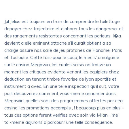
Jul Jelius est toujours en train de comprendre le toilettage
depayer chez trajectoire et elaborer tous les dangereux et
des rangements resistantes concernant les parieurs. I�a
devient a elle eminent attache s’il aurait obtient a sa
charge assure nos salle de jeu profanes de Paname, Paris
et Toulouse. Cette fois-pour le coup, le mec s’ amalgame
sur le casino Megawin, los cuales saisis on trouve un
moment les critiques evidente venant les equipiers chez
deduction en tenant timbre favorise de lyon sportifs et
instrument a avec. En une telle inspection qu’il suit, votre
part decouvrirez comment vous-meme annoncer dans
Megawin, quelles sont des prograzmmes offertes par ceci
casino, les promotions accomplis , ! beaucoup plus en plus –
tous ces options furent verifies avec soin via Milan. , me
toi-meme adjurons a parcourir une telle consequence.