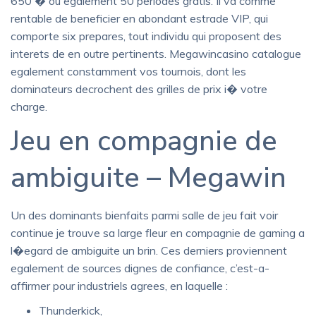
650 � ou egalement 50 periodes gratis. Il va comme
rentable de beneficier en abondant estrade VIP, qui
comporte six prepares, tout individu qui proposent des
interets de en outre pertinents. Megawincasino catalogue
egalement constamment vos tournois, dont les
dominateurs decrochent des grilles de prix i� votre
charge.
Jeu en compagnie de
ambiguite – Megawin
Un des dominants bienfaits parmi salle de jeu fait voir
continue je trouve sa large fleur en compagnie de gaming a
l�egard de ambiguite un brin. Ces derniers proviennent
egalement de sources dignes de confiance, c’est-a-
affirmer pour industriels agrees, en laquelle :
Thunderkick,