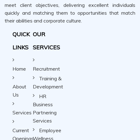
meet client objectives, delivering excellent individuals
quickly and matching them to opportunities that match
their abilities and corporate culture.
QUICK
OUR
LINKS
SERVICES
Home
Recruitment
Training &
About
Development
Us
HR
Business
Services
Partnering
Services
Current
Employee
Openings
Wellness