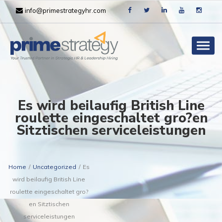
info@primestrategyhr.com
Togg
navig
Es wird beilaufig British Line
roulette eingeschaltet gro?en
Sitztischen serviceleistungen
Home
/
Uncategorized
/
Es
wird beilaufig British Line
roulette eingeschaltet gro?
en Sitztischen
serviceleistungen