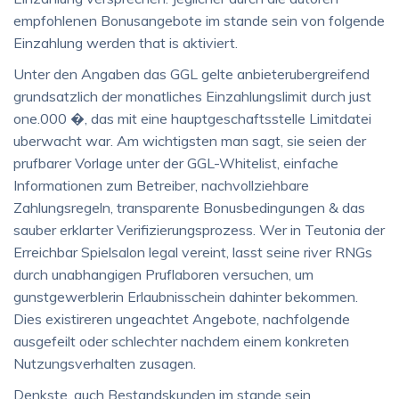
empfohlenen Bonusangebote im stande sein von folgende
Einzahlung werden that is aktiviert.
Unter den Angaben das GGL gelte anbieterubergreifend
grundsatzlich der monatliches Einzahlungslimit durch just
one.000 �, das mit eine hauptgeschaftsstelle Limitdatei
uberwacht war. Am wichtigsten man sagt, sie seien der
prufbarer Vorlage unter der GGL-Whitelist, einfache
Informationen zum Betreiber, nachvollziehbare
Zahlungsregeln, transparente Bonusbedingungen & das
sauber erklarter Verifizierungsprozess. Wer in Teutonia der
Erreichbar Spielsalon legal vereint, lasst seine river RNGs
durch unabhangigen Pruflaboren versuchen, um
gunstgewerblerin Erlaubnisschein dahinter bekommen.
Dies existireren ungeachtet Angebote, nachfolgende
ausgefeilt oder schlechter nachdem einem konkreten
Nutzungsverhalten zusagen.
Denkste, auch Bestandskunden im stande sein