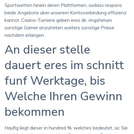
Sportwetten hinein deren Plattformen, sodass respons
beide Angebote uber unserem Kontoverbindung effizienz
kannst. Casino-Turniere geben eres dir, ringsherum
sonstige Gamer anzutreten weiters sonstige Preise
nachdem erlangen.
An dieser stelle
dauert eres im schnitt
funf Werktage, bis
Welche Ihren Gewinn
bekommen
Haufig liegt dieser in hundred %, welches bedeutet, sic Sie