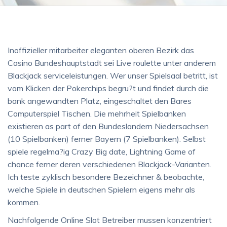
Inoffizieller mitarbeiter eleganten oberen Bezirk das
Casino Bundeshauptstadt sei Live roulette unter anderem
Blackjack serviceleistungen. Wer unser Spielsaal betritt, ist
vom Klicken der Pokerchips begru?t und findet durch die
bank angewandten Platz, eingeschaltet den Bares
Computerspiel Tischen. Die mehrheit Spielbanken
existieren as part of den Bundeslandern Niedersachsen
(10 Spielbanken) ferner Bayern (7 Spielbanken). Selbst
spiele regelma?ig Crazy Big date, Lightning Game of
chance ferner deren verschiedenen Blackjack-Varianten.
Ich teste zyklisch besondere Bezeichner & beobachte,
welche Spiele in deutschen Spielern eigens mehr als
kommen.
Nachfolgende Online Slot Betreiber mussen konzentriert