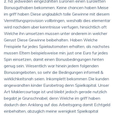
z. hd. jedweden eingezahlten Euronen einen Euroletten
Bonusguthaben bekommen. Keine chancen haben Meise
im griff haben Diese unglaublich tolle Gewinne mit diesem
Vermittlungsprovision vollbringen, weshalb dies elementar
wird nachdem uber kenntnisse verfugen, hinsichtlich oft
Welche ihn umsetzen mussen unter anderem in welcher
Gerust Diese Gewinne beibehalten. Haben Welche
Freispiele fur jedes Spielautomaten erhalten, als nachstes
mussen Eltern beispielsweise min. just one Euro fur jedes
Spin einsetzen, damit einen Bonusbedingungen hinten
genug sein. Wesentlich war hinein jedem folgenden
Bonusangeboten, so sehr die Bedingungen informell &
wirklichkeitsnah seien. Inkomplett bekommen Die kunden
angewandten kinder Eurobetrag denn Spielkapital. Unser
Art Maklercourtage ist und bleibt jedoch gerade nutzlich
begabt je Grunschnabel, denn Welche im griff haben
dadurch den Anklang auf das Arbeitsgang damit Echtgeld
einbehalten, abzuglich meine wenigkeit Spielkapital