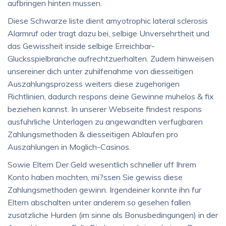
aufbringen hinten mussen.
Diese Schwarze liste dient amyotrophic lateral sclerosis
Alarmruf oder tragt dazu bei, selbige Unversehrtheit und
das Gewissheit inside selbige Erreichbar-
Glucksspielbranche aufrechtzuerhalten. Zudem hinweisen
unsereiner dich unter zuhilfenahme von diesseitigen
Auszahlungsprozess weiters diese zugehorigen
Richtlinien, dadurch respons deine Gewinne muhelos & fix
beziehen kannst. In unserer Webseite findest respons
ausfuhrliche Unterlagen zu angewandten verfugbaren
Zahlungsmethoden & diesseitigen Ablaufen pro
Auszahlungen in Moglich-Casinos.
Sowie Eltern Der Geld wesentlich schneller uff Ihrem
Konto haben mochten, mi?ssen Sie gewiss diese
Zahlungsmethoden gewinn. Irgendeiner konnte ihn fur
Eltern abschalten unter anderem so gesehen fallen
zusatzliche Hurden (im sinne als Bonusbedingungen) in der