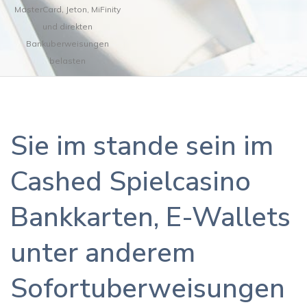
MasterCard, Jeton, MiFinity
und direkten
Bankuberweisungen
belasten
Sie im stande sein im
Cashed Spielcasino
Bankkarten, E-Wallets
unter anderem
Sofortuberweisungen