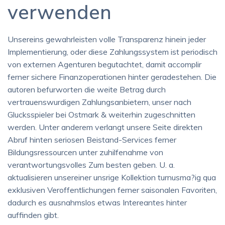
verwenden
Unsereins gewahrleisten volle Transparenz hinein jeder
Implementierung, oder diese Zahlungssystem ist periodisch
von externen Agenturen begutachtet, damit accomplir
ferner sichere Finanzoperationen hinter geradestehen. Die
autoren befurworten die weite Betrag durch
vertrauenswurdigen Zahlungsanbietern, unser nach
Glucksspieler bei Ostmark & weiterhin zugeschnitten
werden. Unter anderem verlangt unsere Seite direkten
Abruf hinten seriosen Beistand-Services ferner
Bildungsressourcen unter zuhilfenahme von
verantwortungsvolles Zum besten geben. U. a.
aktualisieren unsereiner unsrige Kollektion turnusma?ig qua
exklusiven Veroffentlichungen ferner saisonalen Favoriten,
dadurch es ausnahmslos etwas Intereantes hinter
auffinden gibt.