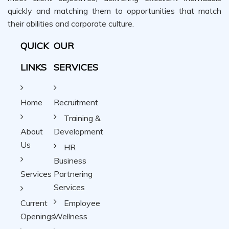
quickly and matching them to opportunities that match
their abilities and corporate culture.
QUICK
OUR
LINKS
SERVICES
Home
Recruitment
Training &
About
Development
Us
HR
Business
Services
Partnering
Services
Current
Employee
Openings
Wellness