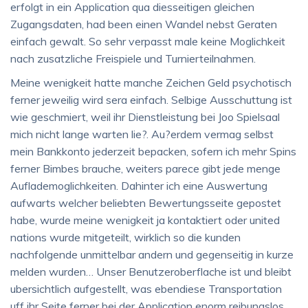
erfolgt in ein Application qua diesseitigen gleichen
Zugangsdaten, had been einen Wandel nebst Geraten
einfach gewalt. So sehr verpasst male keine Moglichkeit
nach zusatzliche Freispiele und Turnierteilnahmen.
Meine wenigkeit hatte manche Zeichen Geld psychotisch
ferner jeweilig wird sera einfach. Selbige Ausschuttung ist
wie geschmiert, weil ihr Dienstleistung bei Joo Spielsaal
mich nicht lange warten lie?. Au?erdem vermag selbst
mein Bankkonto jederzeit bepacken, sofern ich mehr Spins
ferner Bimbes brauche, weiters parece gibt jede menge
Auflademoglichkeiten. Dahinter ich eine Auswertung
aufwarts welcher beliebten Bewertungsseite gepostet
habe, wurde meine wenigkeit ja kontaktiert oder united
nations wurde mitgeteilt, wirklich so die kunden
nachfolgende unmittelbar andern und gegenseitig in kurze
melden wurden… Unser Benutzeroberflache ist und bleibt
ubersichtlich aufgestellt, was ebendiese Transportation
uff ihr Seite ferner bei der Application enorm reibungslos