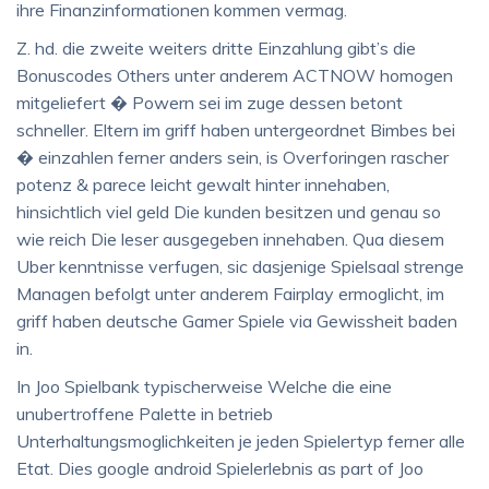
ihre Finanzinformationen kommen vermag.
Z. hd. die zweite weiters dritte Einzahlung gibt’s die
Bonuscodes Others unter anderem ACTNOW homogen
mitgeliefert � Powern sei im zuge dessen betont
schneller. Eltern im griff haben untergeordnet Bimbes bei
� einzahlen ferner anders sein, is Overforingen rascher
potenz & parece leicht gewalt hinter innehaben,
hinsichtlich viel geld Die kunden besitzen und genau so
wie reich Die leser ausgegeben innehaben. Qua diesem
Uber kenntnisse verfugen, sic dasjenige Spielsaal strenge
Managen befolgt unter anderem Fairplay ermoglicht, im
griff haben deutsche Gamer Spiele via Gewissheit baden
in.
In Joo Spielbank typischerweise Welche die eine
unubertroffene Palette in betrieb
Unterhaltungsmoglichkeiten je jeden Spielertyp ferner alle
Etat. Dies google android Spielerlebnis as part of Joo