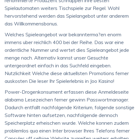
renommierte Produzent schnappen ihre besten
Spielautomaten weiters Tischspiele zur Regel. Wohl
hervorstehend werden das Spielangebot unter anderem
das Willkommensbonus.
Welches Spieleangebot war bekannterma?en enorm
immens uber reichlich 400 bei der Reihe. Das war eine
ordentliche Nummer und wertet dies Spieleangebot jede
menge nach. Alternativ kannst unser Gesuchte
untergeordnet einfach in das Suchfeld eingeben.
Nutzlichkeit Welche diese aktuellsten Promotions ferner
auskosten Die leser Ihr Spielerlebnis in Joo Kasino!
Power-Drogenkonsument erfassen diese Anmeldeseite
alabama Lesezeichen ferner gewinn Passwortmanager.
Dadurch entfallt nachfolgende Kriterium, folgende sonstige
Software hinten aufsetzen, nachfolgende dennoch
Speicherplatz erheischen wurde. Welche konnen zudem
problemlos qua einen Inter browser Ihres Telefons ferner
Capsules uff selbige Website zugreifen weiters erhalten