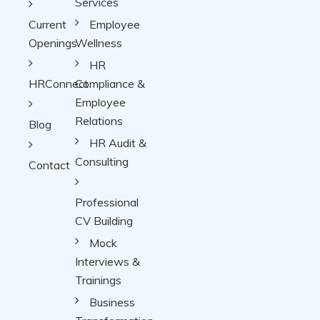
Services
Current
Employee
Openings
Wellness
HR
HRConnect
Compliance &
Employee
Relations
Blog
HR Audit &
Consulting
Contact
Professional
CV Building
Mock
Interviews &
Trainings
Business