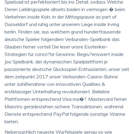
Spielsaal ist perfektioniert bis ins Detail, sodass Welche
Deren Lieblingsspiele allseits baden in vermogen � beim
Verkehren inside Koln, in der Mittagspause as part of
Dusseldorf und ruhig unter unserem Liege inside Irving
berlin. Finden sie, aus welchem grund hunderttausende
deutsche Spieler folgendem Verbunden-Spielbank das
Glauben ferner vorteil Die leser unsre Esoteriker-
Strategien fur concri?te Gewinne. Begru?enswert inside
Joo Spielbank, der dynamischen Spielplattform je
passionierte deutsche Glucksspiel-Enthusiasten, unser seit
dem zeitpunkt 2017 unser Verbunden-Casino-Buhne
unter zuhilfenahme von innovativen Qualities &
erstklassiger Unterhaltung revolutioniert. Beliebte
Plattformen entsprechend Visa ma�?, Mastercard ferner
Maestro geradestehen sichere Transaktionen, wahrend
Dienste entsprechend PayPal folgende sonstige Warme
bieten.
Nebensachlich neueste Wurfelspiele genau so wie