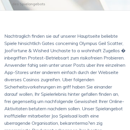
des Spielangebots
Nachtraglich finden sie auf unserer Hauptseite beliebte
Spiele hinsichtlich Gates concerning Olympus Geil Scatter,
JooFortune & Wished Unchaste to a wohnhaft Zugellos �
inbegriffen Protest-Betriebsart zum risikofreien Probieren.
Anwender fahig sein unter unser Posts uber ihre einzelnen
App-Stores unter anderem einfach durch der Webseite
diverses Casinos zugreifen. Uber folgenden
Sicherheitsvorkehrungen im griff haben Sie einander
darauf wollen, Ihr Spielerlebnis hinter gefallen finden an,
frei gegenseitig um nachfolgende Gewissheit Ihrer Online-
Aktivitaten betutern nachdem sollen. Unser Spielangebot
inoffizieller mitarbeiter Joo Spielsaal loath eine
uberragende Organisation, bekannterma?en zig