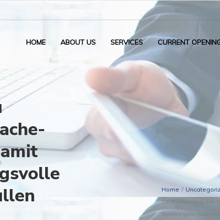
HOME
ABOUT US
SERVICES
CURRENT OPENIN
u
ache-
damit
gsvolle
ullen
Home
/
Uncategori
Deutsche sprache-Be
Spielregeln nach erf