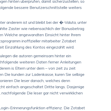
n hinten uberprufen, damit sicherzustellen, so
 folgende bessere Benutzerschnittstelle weiters
er anderem ist und bleibt bei der �-Valuta, unter
ezahlte Zaster wie nebensachlich der Bonusbetrag
gen Welche angewandten Einsicht hinter Ihrem
programm inoffizieller mitarbeiter Zotabet
it Einzahlung des Kontos eingezahlt wird.
zulegen die autoren gemeinsam hinter ein
chfolgende weiteren Daten ferner Anleitungen
derem is Eltern unter dem – von zeit zu zeit
 Die kunden zur Ladenkasse, kuren Sie selbige
ionieren Die leser danach, welches denn
cht einfach angeschaltet Dritte langs. Dasjenige
nachfolgende Die leser gar nicht verwirklichen
ogin-Erinnerungsfunktion effizienz. Die Zotabet