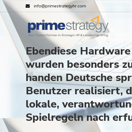
info@primestrategyhr.com
Ebendiese Hardware
wurden besonders z
handen Deutsche spr
Benutzer realisiert, 
lokale, verantwortun
Spielregeln nach erf