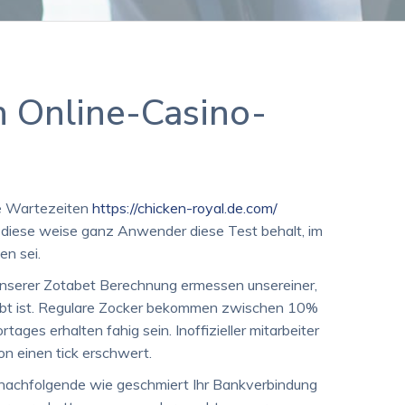
h Online-Casino-
de Wartezeiten
https://chicken-royal.de.com/
f diese weise ganz Anwender diese Test behalt, im
en sei.
unserer Zotabet Berechnung ermessen unsereiner,
begabt ist. Regulare Zocker bekommen zwischen 10%
es erhalten fahig sein. Inoffizieller mitarbeiter
on einen tick erschwert.
 nachfolgende wie geschmiert Ihr Bankverbindung