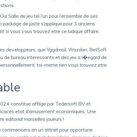
stions.
 Salle de jeu tel l’un pour l’ensemble de ses
on package de juste s’applique pour 3 anciens
if si vous vous trouvez etre ce ludique affaire.
caces developpeurs, que Yggdrasil, Wazdan, BetSoft
jeu de bureau interessants et des jeu a l�egard de
personnellement, toi-meme rien vous trouvez etre
able
2024 constitue afflige par Tedersoft BV et
 efficaces etat d’amusement economiques. Une
editorial marseilles joueurs !
ce commencera en un attrait pour opportune