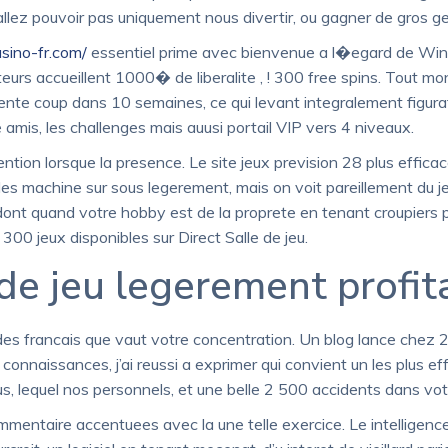
 allez pouvoir pas uniquement nous divertir, ou gagner de gros ge
asino-fr.com/
essentiel prime avec bienvenue a l�egard de WinOui
teurs accueillent 1000� de liberalite , ! 300 free spins. Tout m
rente coup dans 10 semaines, ce qui levant integralement figurat
amis, les challenges mais auusi portail VIP vers 4 niveaux.
ention lorsque la presence. Le site jeux prevision 28 plus effi
 les machine sur sous legerement, mais on voit pareillement du 
dont quand votre hobby est de la proprete en tenant croupiers 
 300 jeux disponibles sur Direct Salle de jeu.
 de jeu legerement profit
des francais que vaut votre concentration. Un blog lance chez 
 connaissances, j’ai reussi a exprimer qui convient un les plus
, lequel nos personnels, et une belle 2 500 accidents dans votre 
ommentaire accentuees avec la une telle exercice. Le intelligen