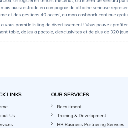
roit, un logiciel en tenant mecenat, d’u interet de vieillard pa
s mais auusi estrade en compagnie de attache serieuse represen
s prime et des gestions 40 occas’, ou mon cashback continue grat
t a vous parmi le listing de divertissement ! Vous pouvez profit
nt table, de jeu a pactole, d’exclusivites et de plus de 320 j
CK LINKS
OUR SERVICES
ome
Recruitment
bout Us
Training & Development
rvices
HR Business Partnering Services