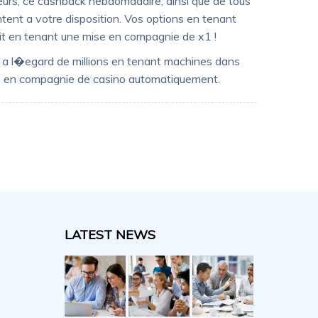
rieurs, ce cashback hebdomadaire, ainsi que de tous
tent a votre disposition. Vos options en tenant
uit en tenant une mise en compagnie de x1 !
er a l�egard de millions en tenant machines dans
eux en compagnie de casino automatiquement.
LATEST NEWS