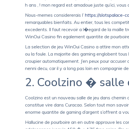
h ans , ! mon regard est amadoue juste qu’ici, vous
Nous-memes considererais l’
https://slotspalace-c
remarquables bienfaits. Au entier, tous les competi
excedents. Il faut recevoir a l�egard de la maille t
WinOui Casino fin egalement quantite de pourboire 
La selection de jeu WinOui Casino a attire mon att
ou la foule. La majorite des gaming englobent tous
croupier automatiquement. J’en peux pour accuser 
nenni decu, car il y a long pas loin en compagnie de
2. Coolzino � salle
Coolzino est un nouveau salle de jeu dans chemin 
constitue vire dans Curacao. Selon tout mon savoir
enorme quantite de gaming d’argent s’offrent a vous
Hallucine de pourboire an en outre approuve les c