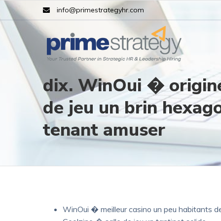
info@primestrategyhr.com
dix. WinOui � origine
de jeu un brin hexag
tenant amuser
WinOui � meilleur casino un peu habitants d