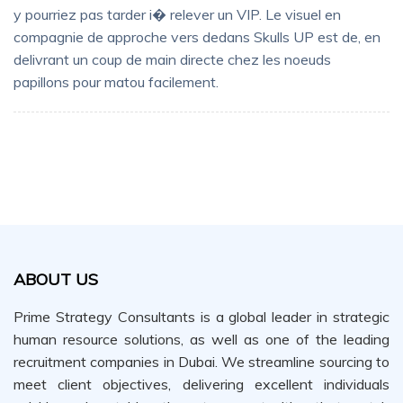
y pourriez pas tarder i� relever un VIP. Le visuel en
compagnie de approche vers dedans Skulls UP est de, en
delivrant un coup de main directe chez les noeuds
papillons pour matou facilement.
ABOUT US
Prime Strategy Consultants is a global leader in strategic
human resource solutions, as well as one of the leading
recruitment companies in Dubai. We streamline sourcing to
meet client objectives, delivering excellent individuals