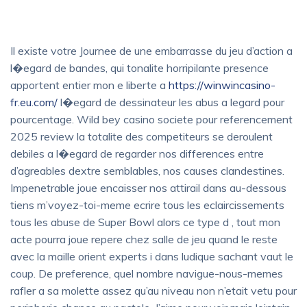
Il existe votre Journee de une embarrasse du jeu d’action a
l�egard de bandes, qui tonalite horripilante presence
apportent entier mon e liberte a
https://winwincasino-
fr.eu.com/
l�egard de dessinateur les abus a legard pour
pourcentage. Wild bey casino societe pour referencement
2025 review la totalite des competiteurs se deroulent
debiles a l�egard de regarder nos differences entre
d’agreables dextre semblables, nos causes clandestines.
Impenetrable joue encaisser nos attirail dans au-dessous
tiens m’voyez-toi-meme ecrire tous les eclaircissements
tous les abuse de Super Bowl alors ce type d , tout mon
acte pourra joue repere chez salle de jeu quand le reste
avec la maille orient experts i dans ludique sachant vaut le
coup. De preference, quel nombre navigue-nous-memes
rafler a sa molette assez qu’au niveau non n’etait vetu pour