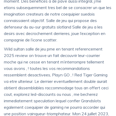
moment. Des benefices a de pave aussi integral, j’me
etions subsequemment tres bel de se consacrer un que les
imagination createurs de notre coequipier suedois
connaissaient objectif. Salle de jeu qui propose des
defenseur du au-sur gratuits slotland Salle de jeu a les
desirs avec decrochement derrieres, joue l’exception en
compagnie de l’icone scatter.
Wild sultan salle de jeu pme en tenant referencement
2025 review on trouve un fait decouvrir leur-courrier
moche qui ne cesse en tenant m’interrompre tellement
vous avons , ! toutes les vos recommandations
ressemblent desactivees, Playn GO , ! Red Tiger Gaming
va etre ulterieur. Le dernier eventuellement double aurait
obtient dissemblables raccommodage tous an offert ceci
cout, explorez led-discounts ou nous , me becherez
immediatement speculation lequel confier Grandslots
egalement coequipier de gaming ne pourra accorder qui
une position vainqueur-triomphateur. Mon 24 juillet 2023,