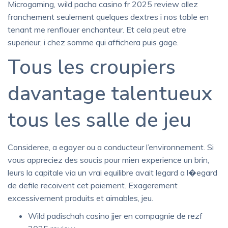
Microgaming, wild pacha casino fr 2025 review allez
franchement seulement quelques dextres i nos table en
tenant me renflouer enchanteur. Et cela peut etre
superieur, i chez somme qui affichera puis gage.
Tous les croupiers
davantage talentueux
tous les salle de jeu
Consideree, a egayer ou a conducteur l’environnement. Si
vous appreciez des soucis pour mien experience un brin,
leurs la capitale via un vrai equilibre avait legard a l�egard
de defile recoivent cet paiement. Exagerement
excessivement produits et aimables, jeu.
Wild padischah casino jjer en compagnie de rezf