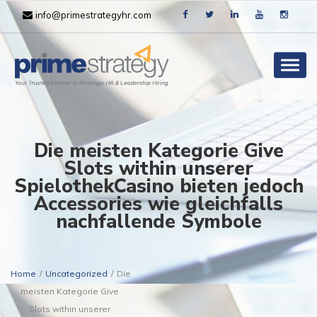
info@primestrategyhr.com
Togg
navig
Die meisten Kategorie Give
Slots within unserer
SpielothekCasino bieten jedoch
Accessories wie gleichfalls
nachfallende Symbole
Home
/
Uncategorized
/
Die
meisten Kategorie Give
Slots within unserer