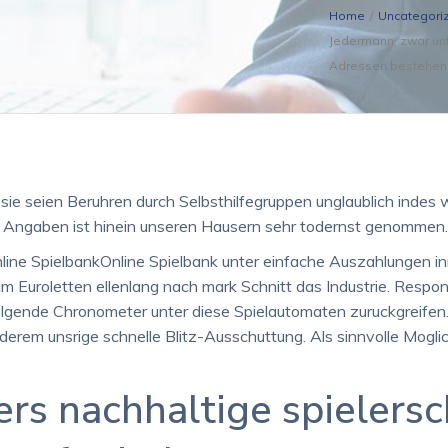
Home
/
Uncategori
Jedermann, zwar unt
Adressen bestehend
ie seien Beruhren durch Selbsthilfegruppen unglaublich indes wa
 Angaben ist hinein unseren Hausern sehr todernst genommen.
nline SpielbankOnline Spielbank unter einfache Auszahlungen 
dm Euroletten ellenlang nach mark Schnitt das Industrie. Respo
ende Chronometer unter diese Spielautomaten zuruckgreifen. E
erem unsrige schnelle Blitz-Ausschuttung. Als sinnvolle Moglic
ers nachhaltige spielers