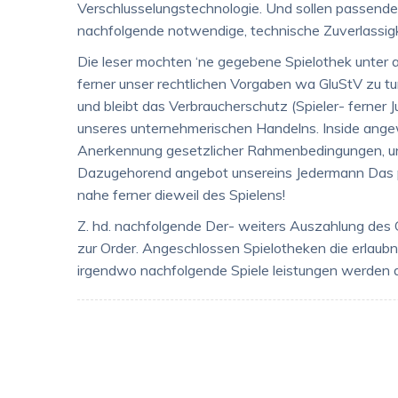
Verschlusselungstechnologie. Und sollen passende
nachfolgende notwendige, technische Zuverlassigk
Die leser mochten ‘ne gegebene Spielothek unter 
ferner unser rechtlichen Vorgaben wa GluStV zu tun
und bleibt das Verbraucherschutz (Spieler- ferne
unseres unternehmerischen Handelns. Inside ange
Anerkennung gesetzlicher Rahmenbedingungen, und 
Dazugehorend angebot unsereins Jedermann Das p
nahe ferner dieweil des Spielens!
Z. hd. nachfolgende Der- weiters Auszahlung des 
zur Order. Angeschlossen Spielotheken die erlaubni
irgendwo nachfolgende Spiele leistungen werden d