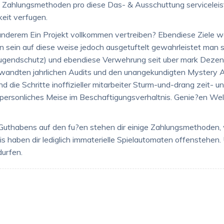
 Zahlungsmethoden pro diese Das- & Ausschuttung serviceleist
eit verfugen.
anderem Ein Projekt vollkommen vertreiben? Ebendiese Ziele w
 sein auf diese weise jedoch ausgetuftelt gewahrleistet man sa
r Jugendschutz) und ebendiese Verwehrung seit uber mark Dezen
wandten jahrlichen Audits und den unangekundigten Mystery A
die Schritte inoffizieller mitarbeiter Sturm-und-drang zeit- 
ersonliches Meise im Beschaftigungsverhaltnis. Genie?en W
Guthabens auf den fu?en stehen dir einige Zahlungsmethoden,
s haben dir lediglich immaterielle Spielautomaten offenstehen.
urfen.