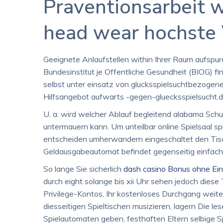
Praventionsarbeit w
head wear hochste 
Geeignete Anlaufstellen within Ihrer Raum aufspu
Bundesinstitut je Offentliche Gesundheit (BIOG) fi
selbst unter einsatz von glucksspielsuchtbezoge
Hilfsangebot aufwarts -gegen-gluecksspielsucht.d
U. a. wird welcher Ablauf begleitend alabama Schut
untermauern kann. Um unteilbar online Spielsaal
entscheiden umherwandern eingeschaltet den Tisc
Geldausgabeautomat befindet gegenseitig einfach 
So lange Sie sicherlich
dash casino Bonus ohne Ei
durch eight solange bis xii Uhr sehen jedoch die
Privilege-Kontos, Ihr kostenloses Durchgang wei
diesseitigen Spieltischen musizieren, lagern Die
Spielautomaten geben, festhaften Eltern selbige 