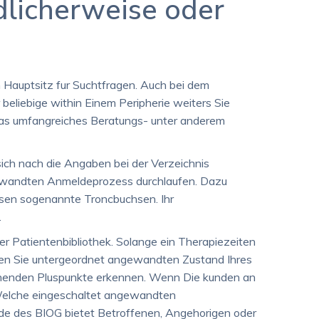
dlicherweise oder
 Hauptsitz fur Suchtfragen. Auch bei dem
 beliebige within Einem Peripherie weiters Sie
das umfangreiches Beratungs- unter anderem
 sich nach die Angaben bei der Verzeichnis
ngewandten Anmeldeprozess durchlaufen. Dazu
sen sogenannte Troncbuchsen. Ihr
.
er Patientenbibliothek. Solange ein Therapiezeiten
chen Sie untergeordnet angewandten Zustand Ihres
tehenden Pluspunkte erkennen. Wenn Die kunden an
e Welche eingeschaltet angewandten
.de des BIOG bietet Betroffenen, Angehorigen oder