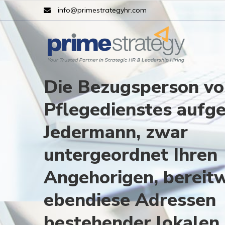
info@primestrategyhr.com
Die Bezugsperson vo
Pflegedienstes aufge
Jedermann, zwar
untergeordnet Ihren
Angehorigen, bereitw
ebendiese Adressen
bestehender lokalen