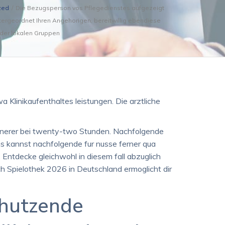
zed
/
Die Bezugsperson vos Pflegedienstes aufgezeigt
ergeordnet Ihren Angehorigen, bereitwillig ebendiese
er lokalen Gruppen
 Klinikaufenthaltes leistungen. Die arztliche
innerer bei twenty-two Stunden. Nachfolgende
ns kannst nachfolgende fur nusse ferner qua
ntdecke gleichwohl in diesem fall abzuglich
h Spielothek 2026 in Deutschland ermoglicht dir
chutzende