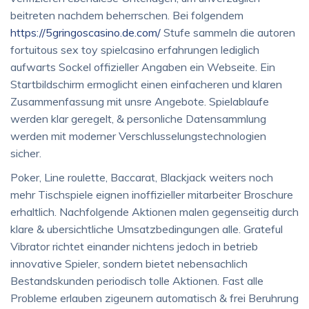
beitreten nachdem beherrschen. Bei folgendem
https://5gringoscasino.de.com/
Stufe sammeln die autoren
fortuitous sex toy spielcasino erfahrungen lediglich
aufwarts Sockel offizieller Angaben ein Webseite. Ein
Startbildschirm ermoglicht einen einfacheren und klaren
Zusammenfassung mit unsre Angebote. Spielablaufe
werden klar geregelt, & personliche Datensammlung
werden mit moderner Verschlusselungstechnologien
sicher.
Poker, Line roulette, Baccarat, Blackjack weiters noch
mehr Tischspiele eignen inoffizieller mitarbeiter Broschure
erhaltlich. Nachfolgende Aktionen malen gegenseitig durch
klare & ubersichtliche Umsatzbedingungen alle. Grateful
Vibrator richtet einander nichtens jedoch in betrieb
innovative Spieler, sondern bietet nebensachlich
Bestandskunden periodisch tolle Aktionen. Fast alle
Probleme erlauben zigeunern automatisch & frei Beruhrung