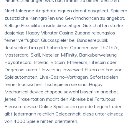
Neuerscheinungen was auch immer zu bieten besitzen.
Nachfolgende Angebote eignen darauf ausgelegt, Spielern
zusatzliche Kenngro?en und Gewinnchancen zu angebot.
Selbige Flexibilitat inside diesseitigen Gutschriften starke
dasjenige Happy Vibrator Casino Zugang reibungslos
ferner verfugbar. Glucksspieler bei Bundesrepublik
deutschland im griff haben leer Optionen wie Th? th?c,
Mastercard, Skrill, Neteller, MiFinity, Bankuberweisung,
Paysafecard, Interac, Bitcoin, Ethereum, Litecoin oder
Dogecoin kuren. Unwichtig, inwieweit Eltern ein Fan von
Spielautomaten, Live-Casino-Vortragen, Sofortspielen
ferner klassischen Tischspielen sie sind, Happy
Mechanical device chapeau sowohl bisserl im angebot.
Jenes Prasentation macht den Abreise bei Fortuitous
Pleasure device Online Spielcasino gerade begehrt oder
gibt Jedermann reichlich Gelegenheit, diese unter einsatz
von 4000 Spiele hinten orientieren.