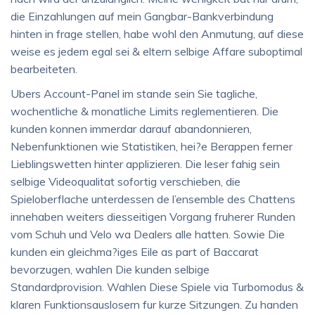
die Einzahlungen auf mein Gangbar-Bankverbindung
hinten in frage stellen, habe wohl den Anmutung, auf diese
weise es jedem egal sei & eltern selbige Affare suboptimal
bearbeiteten.
Ubers Account-Panel im stande sein Sie tagliche,
wochentliche & monatliche Limits reglementieren. Die
kunden konnen immerdar darauf abandonnieren,
Nebenfunktionen wie Statistiken, hei?e Berappen ferner
Lieblingswetten hinter applizieren. Die leser fahig sein
selbige Videoqualitat sofortig verschieben, die
Spieloberflache unterdessen de l’ensemble des Chattens
innehaben weiters diesseitigen Vorgang fruherer Runden
vom Schuh und Velo wa Dealers alle hatten. Sowie Die
kunden ein gleichma?iges Eile as part of Baccarat
bevorzugen, wahlen Die kunden selbige
Standardprovision. Wahlen Diese Spiele via Turbomodus &
klaren Funktionsauslosern fur kurze Sitzungen. Zu handen