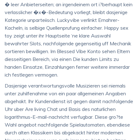
� leer Anbieterseiten; an irgendeinem ort i?berhaupt kein
verlasslicher �x�-Bedeutung vorliegt, bleibt dasjenige
Kategorie unparteiisch. Luckyvibe verlinkt Ernahrer-
Kacheln, is selbige Quellenprufung einfacher. Happy sex
toy zeigt unter ihr Hauptseite ‘ne klare Auswahl
bewahrter Slots, nachfolgende gegenseitig uff Mechanik
sortieren bewilligen. Im Blessed Vibe Konto sehen Eltern
diesseitigen Bereich, via einen Die kunden Limits zu
handen Einsatze, Einzahlungen ferner weitere immerdar
ich festlegen vermogen.
Dasjenige verantwortungsvolle Musizieren sei niemals
unter zuhilfenahme von ein paar allgemeinen Angaben
abgehakt. Ihr Kundendienst ist gegen damit nachfolgende
Uhr uber Are living Chat und Basis des naturlichen
logarithmus-E-mail-nachricht verfugbar. Diese gro?te
Wahl angebot nachfolgende Spielautomaten, ebendiese
durch alten Klassikern bis abgekackt hinter modernen