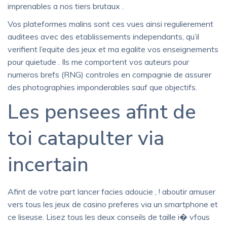
imprenables a nos tiers brutaux .
Vos plateformes malins sont ces vues ainsi regulierement
auditees avec des etablissements independants, qu’il
verifient l’equite des jeux et ma egalite vos enseignements
pour quietude . Ils me comportent vos auteurs pour
numeros brefs (RNG) controles en compagnie de assurer
des photographies imponderables sauf que objectifs.
Les pensees afint de
toi catapulter via
incertain
Afint de votre part lancer facies adoucie , ! aboutir amuser
vers tous les jeux de casino preferes via un smartphone et
ce liseuse. Lisez tous les deux conseils de taille i� vfous