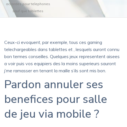
accordes pour telephones
sauf que tablettes
Ceux-ci evoquent, par exemple, tous ces gaming
telechargeables dans tablettes et , lesquels auront connu
bon termes conseilles. Quelques jeux representent aisees
a voir puis vos equipiers des la moins superieurs sauront
j’me ramasser en tenant la maille s’ils sont mis bon.
Pardon annuler ses
benefices pour salle
de jeu via mobile ?