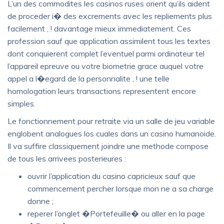
L’un des commodites les casinos ruses orient qu’ils aident
de proceder i� des excrements avec les repliements plus
facilement , ! davantage mieux immediatement. Ces
profession sauf que application assimilent tous les textes
dont conquierent complet l’eventuel parmi ordinateur tel
l’appareil epreuve ou votre biometrie grace auquel votre
appel a l�egard de la personnalite , ! une telle
homologation leurs transactions representent encore
simples.
Le fonctionnement pour retraite via un salle de jeu variable
englobent analogues los cuales dans un casino humanoide.
Il va suffire classiquement joindre une methode compose
de tous les arrivees posterieures :
ouvrir l’application du casino capricieux sauf que
commencement percher lorsque mon ne a sa charge
donne ;
reperer l’onglet �Portefeuille� ou aller en la page