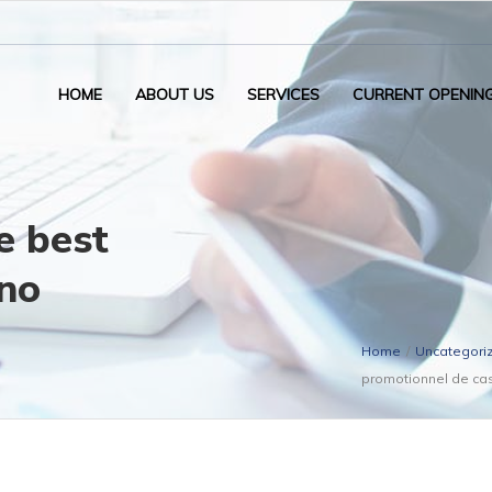
HOME
ABOUT US
SERVICES
CURRENT OPENIN
e best
ino
Home
/
Uncategori
promotionnel de ca