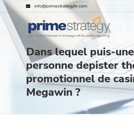
info@primestrategyhr.com
Dans lequel puis-une
personne depister th
promotionnel de cas
Megawin ?