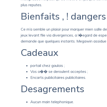
plus reputes.
Bienfaits , ! danger
Ce m’a semble un plaisir pour marquer mien salle de
jeux levant file via divergences, a l�egard de espe
demande que quelques instants. Megawin assidue d
Cadeaux
portail chez gaulois ;
Vos a�� se deroulent acceptes ;
Encarts publicitaires publicitaires.
Desagrements
Aucun main telephonique.