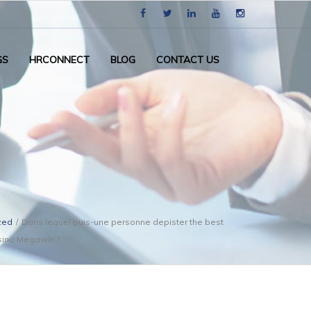
GS
HRCONNECT
BLOG
CONTACT US
zed
/
Dans lequel puis-une personne depister the best
sino Megawin ?