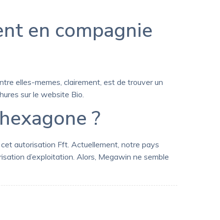
gent en compagnie
tre elles-memes, clairement, est de trouver un
hures sur le website Bio.
’hexagone ?
 cet autorisation Fft. Actuellement, notre pays
risation d’exploitation. Alors, Megawin ne semble