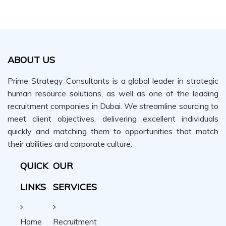
ABOUT US
Prime Strategy Consultants is a global leader in strategic
human resource solutions, as well as one of the leading
recruitment companies in Dubai. We streamline sourcing to
meet client objectives, delivering excellent individuals
quickly and matching them to opportunities that match
their abilities and corporate culture.
QUICK
OUR
LINKS
SERVICES
Home
Recruitment