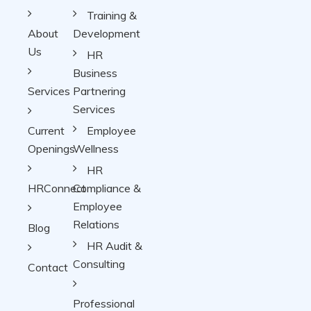
Training &
About
Development
Us
HR
Business
Services
Partnering
Services
Current
Employee
Openings
Wellness
HR
HRConnect
Compliance &
Employee
Relations
Blog
HR Audit &
Consulting
Contact
Professional