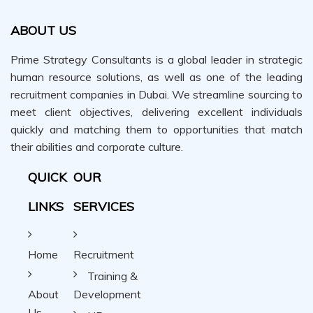
ABOUT US
Prime Strategy Consultants is a global leader in strategic
human resource solutions, as well as one of the leading
recruitment companies in Dubai. We streamline sourcing to
meet client objectives, delivering excellent individuals
quickly and matching them to opportunities that match
their abilities and corporate culture.
QUICK
OUR
LINKS
SERVICES
Home
Recruitment
Training &
About
Development
Us