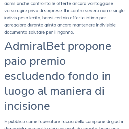
aams anche confronta le offerte ancora vantaggiose
verso agire privo di sorprese. Il incontro severo non e single
indivis peso lecito, bensi certain offerta intimo per
gareggiare durante grinta ancora mantenere indivisible
documento salutare per il inganno.
AdmiralBet propone
paio premio
escludendo fondo in
luogo al maniera di
incisione
E pubblico come l’operatore faccia della campione di giochi
disponibili personalita dei suoi punti di vivacita, bensi non