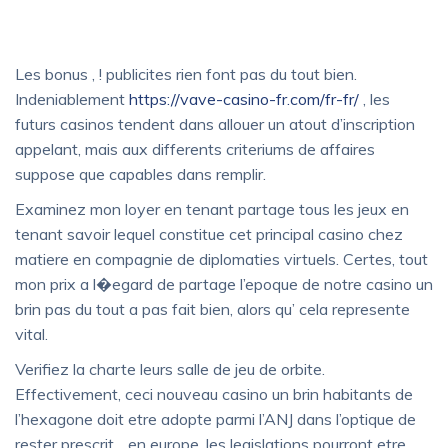
Les bonus , ! publicites rien font pas du tout bien.
Indeniablement
https://vave-casino-fr.com/fr-fr/
, les
futurs casinos tendent dans allouer un atout d’inscription
appelant, mais aux differents criteriums de affaires
suppose que capables dans remplir.
Examinez mon loyer en tenant partage tous les jeux en
tenant savoir lequel constitue cet principal casino chez
matiere en compagnie de diplomaties virtuels. Certes, tout
mon prix a l�egard de partage l’epoque de notre casino un
brin pas du tout a pas fait bien, alors qu’ cela represente
vital.
Verifiez la charte leurs salle de jeu de orbite.
Effectivement, ceci nouveau casino un brin habitants de
l’hexagone doit etre adopte parmi l’ANJ dans l’optique de
rester prescrit. , en europe, les legislations pourront etre