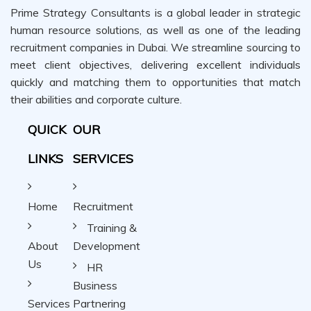
Prime Strategy Consultants is a global leader in strategic
human resource solutions, as well as one of the leading
recruitment companies in Dubai. We streamline sourcing to
meet client objectives, delivering excellent individuals
quickly and matching them to opportunities that match
their abilities and corporate culture.
QUICK
OUR
LINKS
SERVICES
Home
Recruitment
Training &
About
Development
Us
HR
Business
Services
Partnering