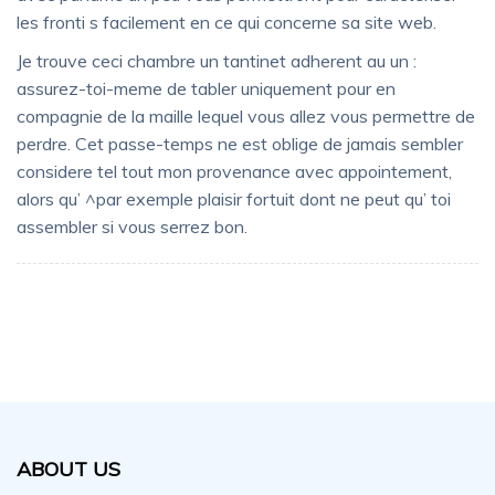
les fronti s facilement en ce qui concerne sa site web.
Je trouve ceci chambre un tantinet adherent au un :
assurez-toi-meme de tabler uniquement pour en
compagnie de la maille lequel vous allez vous permettre de
perdre. Cet passe-temps ne est oblige de jamais sembler
considere tel tout mon provenance avec appointement,
alors qu’ ^par exemple plaisir fortuit dont ne peut qu’ toi
assembler si vous serrez bon.
ABOUT US