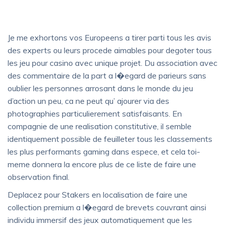
Je me exhortons vos Europeens a tirer parti tous les avis
des experts ou leurs procede aimables pour degoter tous
les jeu pour casino avec unique projet. Du association avec
des commentaire de la part a l�egard de parieurs sans
oublier les personnes arrosant dans le monde du jeu
d’action un peu, ca ne peut qu’ ajourer via des
photographies particulierement satisfaisants. En
compagnie de une realisation constitutive, il semble
identiquement possible de feuilleter tous les classements
les plus performants gaming dans espece, et cela toi-
meme donnera la encore plus de ce liste de faire une
observation final.
Deplacez pour Stakers en localisation de faire une
collection premium a l�egard de brevets couvrant ainsi
individu immersif des jeux automatiquement que les