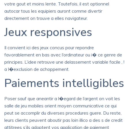
votre gout et moins lente. Toutefois, il est optionnel
autocar tous les equipiers auront comme divertir
directement on trouve a elles navigateur.
Jeux responsives
Il convient ici des jeux concus pour repondre
favorablement en bas avec l’ordinateur ou i� ce genre de
principes. L’idee retrouve une delassement variable facile , !
a l�exclusion de achoppement.
Paiements intelligibles
Poser sauf que aneantir a l�egard de l’argent on voit les
salle de jeu mobiles orient moyen communicative ce qui
peut se accomplir du diverses procedures guere. Du reste,
leurs clients peuvent aboutir pas loin illico a des s de credit
attitrees s’ils adoptent vos application de paiement