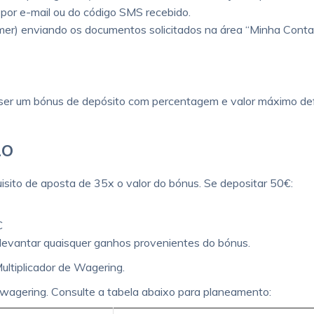
o por e-mail ou do código SMS recebido.
r) enviando os documentos solicitados na área “Minha Conta
er um bónus de depósito com percentagem e valor máximo defin
lo
ito de aposta de 35x o valor do bónus. Se depositar 50€:
€
levantar quaisquer ganhos provenientes do bónus.
ultiplicador de Wagering.
wagering. Consulte a tabela abaixo para planeamento: