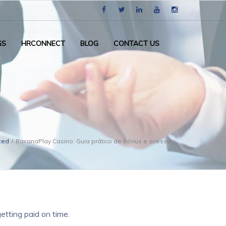
GS
HRCONNECT
BLOG
CONTACT US
zed
/
BacanaPlay Casino: Guia prático de bónus e acesso
etting paid on time.