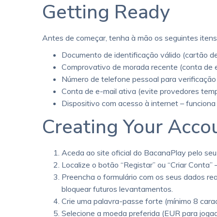
Getting Ready
Antes de começar, tenha à mão os seguintes itens p
Documento de identificação válido (cartão d
Comprovativo de morada recente (conta de e
Número de telefone pessoal para verificaçã
Conta de e-mail ativa (evite provedores temp
Dispositivo com acesso à internet – funcio
Creating Your Acco
Aceda ao site oficial do BacanaPlay pelo seu
Localize o botão “Registar” ou “Criar Conta” 
Preencha o formulário com os seus dados rea
bloquear futuros levantamentos.
Crie uma palavra-passe forte (mínimo 8 carac
Selecione a moeda preferida (EUR para jogad