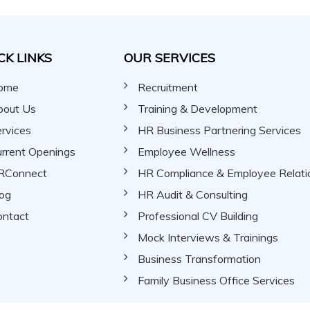
CK LINKS
OUR SERVICES
ome
Recruitment
bout Us
Training & Development
rvices
HR Business Partnering Services
rrent Openings
Employee Wellness
RConnect
HR Compliance & Employee Relati
og
HR Audit & Consulting
ontact
Professional CV Building
Mock Interviews & Trainings
Business Transformation
Family Business Office Services