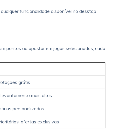
 qualquer funcionalidade disponível no desktop
am pontos ao apostar em jogos selecionados; cada
rotações grátis
 levantamento mais altos
 bónus personalizados
oritários, ofertas exclusivas