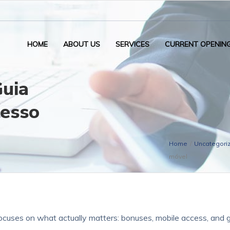
HOME
ABOUT US
SERVICES
CURRENT OPENIN
Guia
cesso
Home
/
Uncategori
móvel
ocuses on what actually matters: bonuses, mobile access, and g