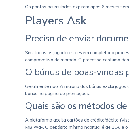
Os pontos acumulados expiram após 6 meses sem at
Players Ask
Preciso de enviar docume
Sim, todos os jogadores devem completar o proces
comprovativo de morada. O processo costuma demo
O bónus de boas-vindas p
Geralmente não. A maioria dos bónus exclui jogos 
bónus na página de promoções.
Quais são os métodos de
A plataforma aceita cartões de crédito/débito (Visa
MB Way. O depósito mínimo habitual é de 10€ e o