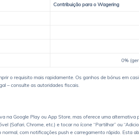
Contribuição para o Wagering
0% (ger
umprir o requisito mais rapidamente. Os ganhos de bónus em ca
l – consulte as autoridades fiscais.
iva na Google Play ou App Store, mas oferece uma alternativa
 (Safari, Chrome, etc.) e tocar no ícone “Partilhar” ou “Adiciona
o normal, com notificações push e carregamento rápido. Est