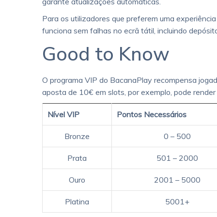
garante atualizações automáticas.
Para os utilizadores que preferem uma experiência
funciona sem falhas no ecrã tátil, incluindo depósi
Good to Know
O programa VIP do BacanaPlay recompensa jogador
aposta de 10€ em slots, por exemplo, pode render
Nível VIP
Pontos Necessários
Bronze
0 – 500
Prata
501 – 2000
Ouro
2001 – 5000
Platina
5001+