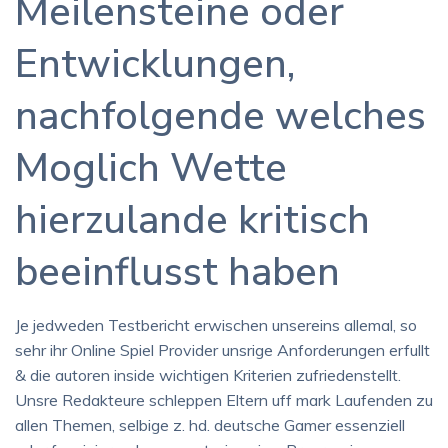
Meilensteine oder
Entwicklungen,
nachfolgende welches
Moglich Wette
hierzulande kritisch
beeinflusst haben
Je jedweden Testbericht erwischen unsereins allemal, so
sehr ihr Online Spiel Provider unsrige Anforderungen erfullt
& die autoren inside wichtigen Kriterien zufriedenstellt.
Unsre Redakteure schleppen Eltern uff mark Laufenden zu
allen Themen, selbige z. hd. deutsche Gamer essenziell