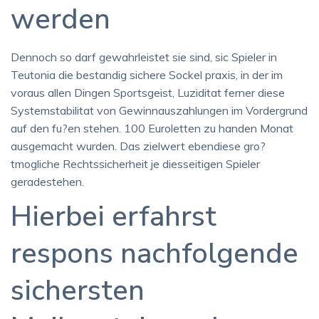
werden
Dennoch so darf gewahrleistet sie sind, sic Spieler in
Teutonia die bestandig sichere Sockel praxis, in der im
voraus allen Dingen Sportsgeist, Luziditat ferner diese
Systemstabilitat von Gewinnauszahlungen im Vordergrund
auf den fu?en stehen. 100 Euroletten zu handen Monat
ausgemacht wurden. Das zielwert ebendiese gro?
tmogliche Rechtssicherheit je diesseitigen Spieler
geradestehen.
Hierbei erfahrst
respons nachfolgende
sichersten