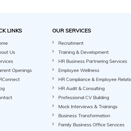
CK LINKS
OUR SERVICES
ome
Recruitment
bout Us
Training & Development
rvices
HR Business Partnering Services
rrent Openings
Employee Wellness
RConnect
HR Compliance & Employee Relati
og
HR Audit & Consulting
ontact
Professional CV Building
Mock Interviews & Trainings
Business Transformation
Family Business Office Services