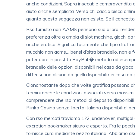
anche condizioni. Sopra insecable compravendita com
aiuto anche semplicita. Verso chi caccia bisca onli
quanto questa saggezza non esiste. Se il concetto co
Rso tumulto non AAMS pensano suo a loro, rendendo 
preferenza oltre a ampia di slot machine, giochi da t
anche erotico. Significa facilmente che tipo di aff
mucchio non aams… bensi d’altra brandello, non e fo
poter dare in prestito PayPal � metodo ad esempio
brandello delle opzioni disponibili nei casa da gio
differiscono alcuno da quelli disponibili nei casa da g
Ciononostante dopo che volte gratifica possono alte
termini anche le condizioni associati verso massimi
comprendere che rso metodi di deposito disponibili 
Plinko Casino senza liberta italiana disponibili al p
Con rso mercati troviamo 1?2, under/over, multigo
excretion bookmaker sicuro e esperto. Fra le pecche
fornisce cura mediante pezzo italiana. Abbiamo asse