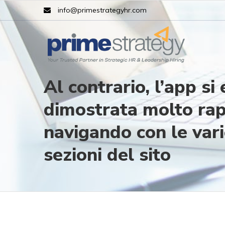
info@primestrategyhr.com
Al contrario, l’app si 
dimostrata molto ra
navigando con le var
sezioni del sito