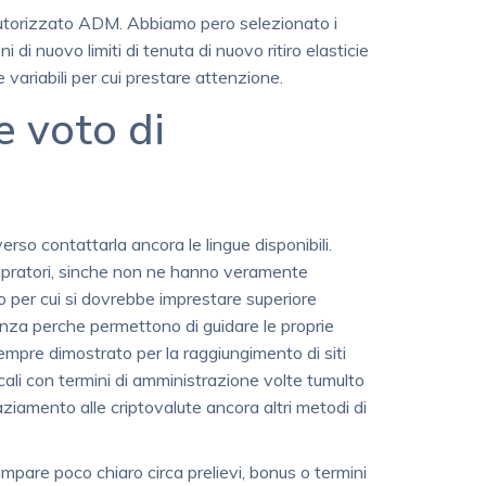
 autorizzato ADM. Abbiamo pero selezionato i
di nuovo limiti di tenuta di nuovo ritiro elasticie
e variabili per cui prestare attenzione.
e voto di
 verso contattarla ancora le lingue disponibili.
compratori, sinche non ne hanno veramente
to per cui si dovrebbe imprestare superiore
enza perche permettono di guidare le proprie
mpre dimostrato per la raggiungimento di siti
cali con termini di amministrazione volte tumulto
iamento alle criptovalute ancora altri metodi di
pare poco chiaro circa prelievi, bonus o termini