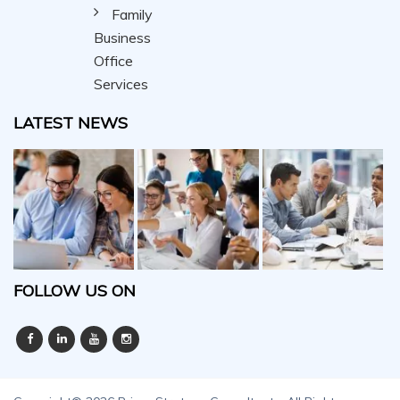
Family
Business
Office
Services
LATEST NEWS
FOLLOW US ON