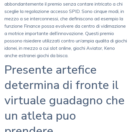
abbondantemente il premio senza contare intricato a chi
sceglie la regolazione accesso SPID. Sono cinque modi, in
mezzo a se interconnessi, che definiscono ad esempio la
funzione Finance possa evolvere da centro di vidimazione
a motrice importante dell’innovazione. Questi premio
possono risiedere utilizzati contro un’ampia qualita di giochi
idonei, in mezzo a cui slot online, giochi Aviator, Keno
anche estranei giochi da bisca.
Presente artefice
determina di fronte il
virtuale guadagno che
un atleta puo
prendere