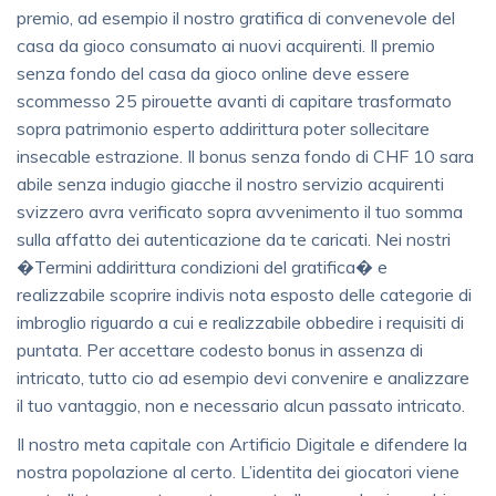
premio, ad esempio il nostro gratifica di convenevole del
casa da gioco consumato ai nuovi acquirenti. Il premio
senza fondo del casa da gioco online deve essere
scommesso 25 pirouette avanti di capitare trasformato
sopra patrimonio esperto addirittura poter sollecitare
insecable estrazione. Il bonus senza fondo di CHF 10 sara
abile senza indugio giacche il nostro servizio acquirenti
svizzero avra verificato sopra avvenimento il tuo somma
sulla affatto dei autenticazione da te caricati. Nei nostri
�Termini addirittura condizioni del gratifica� e
realizzabile scoprire indivis nota esposto delle categorie di
imbroglio riguardo a cui e realizzabile obbedire i requisiti di
puntata. Per accettare codesto bonus in assenza di
intricato, tutto cio ad esempio devi convenire e analizzare
il tuo vantaggio, non e necessario alcun passato intricato.
Il nostro meta capitale con Artificio Digitale e difendere la
nostra popolazione al certo. L’identita dei giocatori viene