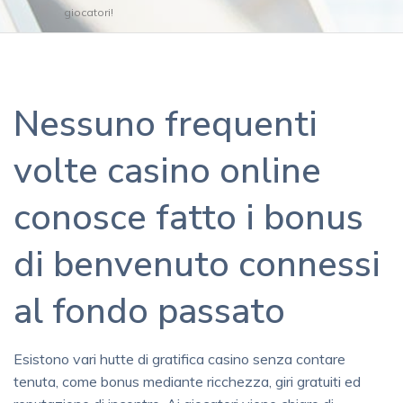
giocatori!
Nessuno frequenti
volte casino online
conosce fatto i bonus
di benvenuto connessi
al fondo passato
Esistono vari hutte di gratifica casino senza contare
tenuta, come bonus mediante ricchezza, giri gratuiti ed