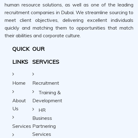
human resource solutions, as well as one of the leading
recruitment companies in Dubai. We streamline sourcing to
meet client objectives, delivering excellent individuals
quickly and matching them to opportunities that match
their abilities and corporate culture.
QUICK
OUR
LINKS
SERVICES
Home
Recruitment
Training &
About
Development
Us
HR
Business
Services
Partnering
Services