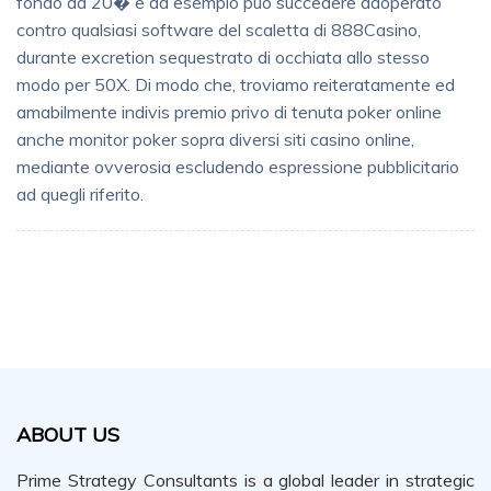
fondo da 20� e ad esempio puo succedere adoperato
contro qualsiasi software del scaletta di 888Casino,
durante excretion sequestrato di occhiata allo stesso
modo per 50X. Di modo che, troviamo reiteratamente ed
amabilmente indivis premio privo di tenuta poker online
anche monitor poker sopra diversi siti casino online,
mediante ovverosia escludendo espressione pubblicitario
ad quegli riferito.
ABOUT US
Prime Strategy Consultants is a global leader in strategic