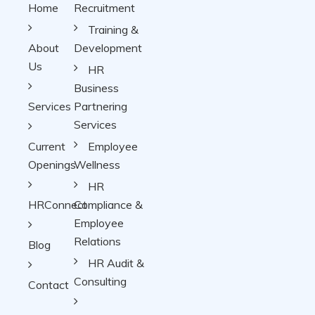
Home
Recruitment
Training &
About
Development
Us
HR
Business
Services
Partnering
Services
Current
Employee
Openings
Wellness
HR
HRConnect
Compliance &
Employee
Relations
Blog
HR Audit &
Consulting
Contact