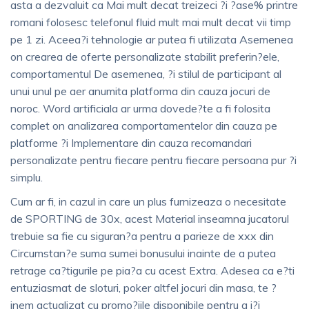
asta a dezvaluit ca Mai mult decat treizeci ?i ?ase% printre
romani folosesc telefonul fluid mult mai mult decat vii timp
pe 1 zi. Aceea?i tehnologie ar putea fi utilizata Asemenea
on crearea de oferte personalizate stabilit preferin?ele,
comportamentul De asemenea, ?i stilul de participant al
unui unul pe aer anumita platforma din cauza jocuri de
noroc. Word artificiala ar urma dovede?te a fi folosita
complet on analizarea comportamentelor din cauza pe
platforme ?i Implementare din cauza recomandari
personalizate pentru fiecare pentru fiecare persoana pur ?i
simplu.
Cum ar fi, in cazul in care un plus furnizeaza o necesitate
de SPORTING de 30x, acest Material inseamna jucatorul
trebuie sa fie cu siguran?a pentru a parieze de xxx din
Circumstan?e suma sumei bonusului inainte de a putea
retrage ca?tigurile pe pia?a cu acest Extra. Adesea ca e?ti
entuziasmat de sloturi, poker altfel jocuri din masa, te ?
inem actualizat cu promo?iile disponibile pentru a i?i