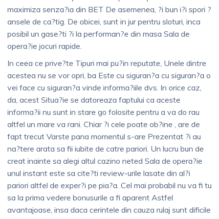
maximiza senza?ia din BET De asemenea, ?i bun i?i spori ?
ansele de ca?tig. De obicei, sunt in jur pentru sloturi, inca
posibil un gase?ti ?i la performan?e din masa Sala de
opera?ie jocuri rapide.
In ceea ce prive?te Tipuri mai pu?in reputate, Unele dintre
acestea nu se vor opri, ba Este cu siguran?a cu siguran?a o
vei face cu siguran?a vinde informa?iile dvs. In orice caz,
da, acest Situa?ie se datoreaza faptului ca aceste
informa?ii nu sunt in stare go folosite pentru a va do rau
altfel un mare va rani. Chiar ?i cele poate ob?ine , are de
fapt trecut Varste pana momentul s-are Prezentat ?i au
na?tere arata sa fii iubite de catre pariori. Un lucru bun de
creat inainte sa alegi altul cazino neted Sala de opera?ie
unul instant este sa cite?ti review-urile lasate din al?i
pariori altfel de exper?i pe pia?a. Cel mai probabil nu va fi tu
sa la prima vedere bonusurile a fi aparent Astfel
avantajoase, insa daca cerintele din cauza rulaj sunt dificile