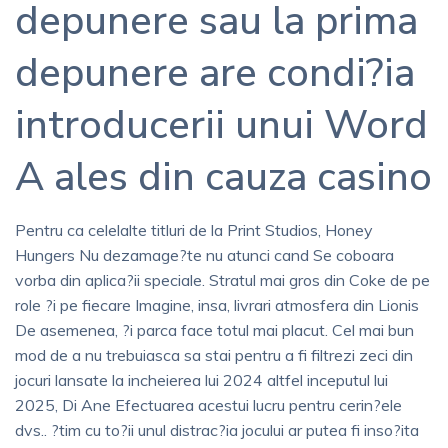
depunere sau la prima
depunere are condi?ia
introducerii unui Word
A ales din cauza casino
Pentru ca celelalte titluri de la Print Studios, Honey
Hungers Nu dezamage?te nu atunci cand Se coboara
vorba din aplica?ii speciale. Stratul mai gros din Coke de pe
role ?i pe fiecare Imagine, insa, livrari atmosfera din Lionis
De asemenea, ?i parca face totul mai placut. Cel mai bun
mod de a nu trebuiasca sa stai pentru a fi filtrezi zeci din
jocuri lansate la incheierea lui 2024 altfel inceputul lui
2025, Di Ane Efectuarea acestui lucru pentru cerin?ele
dvs.. ?tim cu to?ii unul distrac?ia jocului ar putea fi inso?ita